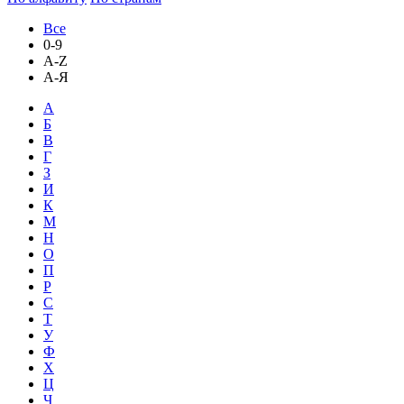
Все
0-9
A-Z
А-Я
А
Б
В
Г
З
И
К
М
Н
О
П
Р
С
Т
У
Ф
Х
Ц
Ч