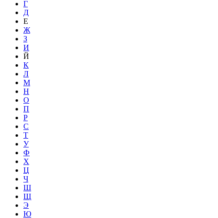
Г
Д
Е
Ж
З
И
Й
К
Л
М
Н
О
П
Р
С
Т
У
Ф
Х
Ц
Ч
Ш
Щ
Э
Ю