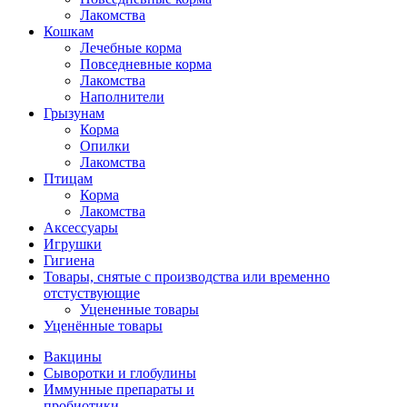
Лакомства
Кошкам
Лечебные корма
Повседневные корма
Лакомства
Наполнители
Грызунам
Корма
Опилки
Лакомства
Птицам
Корма
Лакомства
Аксессуары
Игрушки
Гигиена
Товары, снятые с производства или временно
отстуствующие
Уцененные товары
Уценённые товары
Вакцины
Сыворотки и глобулины
Иммунные препараты и
пробиотики