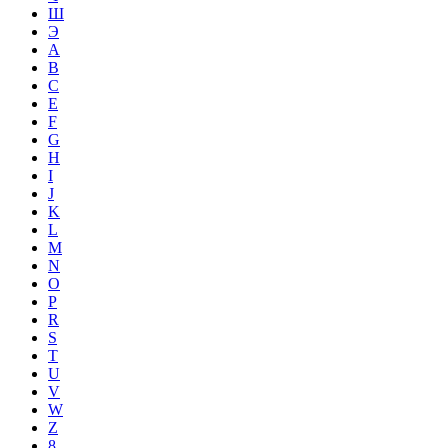
Ш
Э
A
B
C
E
F
G
H
I
J
K
L
M
N
O
P
R
S
T
U
V
W
Z
8