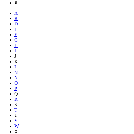
Я
A
B
D
E
F
G
H
I
J
K
L
M
N
O
P
Q
R
S
T
U
V
W
X