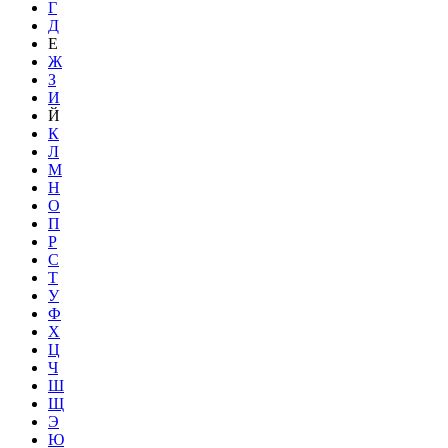
Г
Д
Е
Ж
З
И
Й
К
Л
М
Н
О
П
Р
С
Т
У
Ф
Х
Ц
Ч
Ш
Щ
Э
Ю