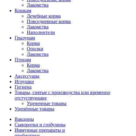
Лакомства
Кошкам
Лечебные корма
Повседневные корма
Лакомства
Наполнители
Грызунам
Корма
Опилки
Лакомства
Птицам
Корма
Лакомства
Аксессуары
Игрушки
Гигиена
Товары, снятые с производства или временно
отстуствующие
Уцененные товары
Уценённые товары
Вакцины
Сыворотки и глобулины
Иммунные препараты и
пробиотики