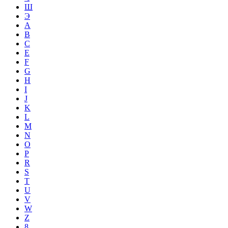
Ш
Э
A
B
C
E
F
G
H
I
J
K
L
M
N
O
P
R
S
T
U
V
W
Z
8