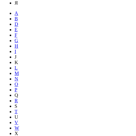
Я
A
B
D
E
F
G
H
I
J
K
L
M
N
O
P
Q
R
S
T
U
V
W
X