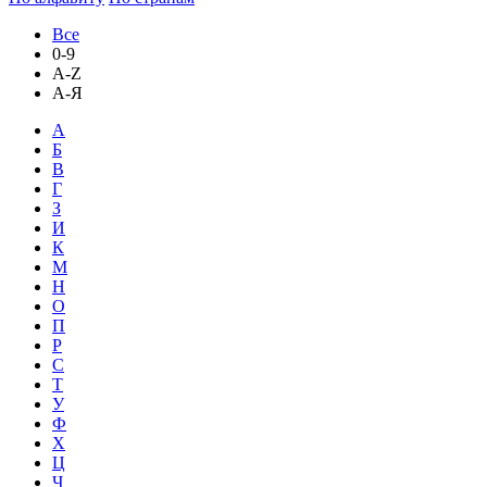
Все
0-9
A-Z
А-Я
А
Б
В
Г
З
И
К
М
Н
О
П
Р
С
Т
У
Ф
Х
Ц
Ч