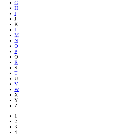
G
H
I
J
K
L
M
N
O
P
Q
R
S
T
U
V
W
X
Y
Z
1
2
3
4