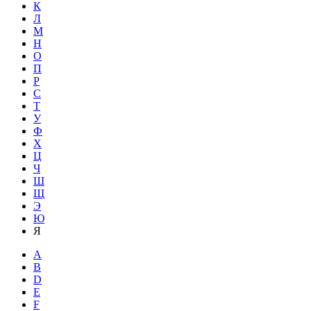
К
Л
М
Н
О
П
Р
С
Т
У
Ф
Х
Ц
Ч
Ш
Щ
Э
Ю
Я
A
B
D
E
F