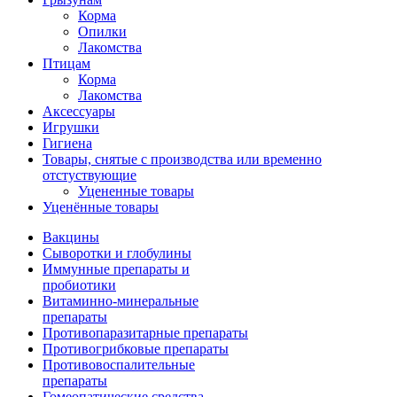
Корма
Опилки
Лакомства
Птицам
Корма
Лакомства
Аксессуары
Игрушки
Гигиена
Товары, снятые с производства или временно
отстуствующие
Уцененные товары
Уценённые товары
Вакцины
Сыворотки и глобулины
Иммунные препараты и
пробиотики
Витаминно-минеральные
препараты
Противопаразитарные препараты
Противогрибковые препараты
Противовоспалительные
препараты
Гомеопатические средства