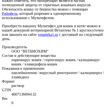
Важно отметить, что биопрепарат является частью
полноценной защиты от серьезных кошачьих вирусов.
Обезопасить кошку от бешенства можно с помощью
Рабифела
, который разрешен к одновременному
использованию с Мультифелом.
Приобрести вакцину Мультифел для кошек и котят можно в
нашей дежурной ветеринарной Ветаптеке № 1 круглосуточно
или заказать на сайте
vetapteka1.ru
с доставкой на следующий
день.
Производитель
ООО "ВЕТБИОХИМ"
Состав и действующие вещества
парвовирус кошек / герпесвирус кошек / калицивирус
кошек / хламидофила кошек
Показания к применению
панлейкопения / вирусный ринотрахеит / калицивироз /
хламидиоз
Формат
раствор
GTIN
4607136694132
Вес
0