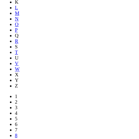
K
L
M
N
O
P
Q
R
S
T
U
V
W
X
Y
Z
1
2
3
4
5
6
7
8