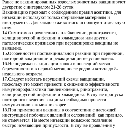
Ранее не вакцинированных взрослых животных вакцинируют
двукратно с интервалом 21-28 суток.
Вакцинацию проводят с соблюдением правил асептики, для
инъекции используют только стерильные материалы и
инструменты. Для каждого животного используют отдельную
иглу.
14.Симптомов проявления панлейкопении, ринотрахеита,
калицивирусной инфекции и хламидиоза или других
патологических признаков при передозировке вакцины не
выявлено.
15.Особенностей поствакцинальной реакции при первичной,
повторной вакцинации и ревакцинации не установлено.
16.Не подлежат вакцинации кошки в последний месяц
беременности и в первый месяц после родов и котята до 8-
недельного возраста.
17.Следует избегать нарушений схемы вакцинации,
поскольку это может привести к снижению эффективности
иммунопрофилактики панлейкопении, ринотрахеита,
калицивирусной инфекции и хламидиоза. В случае пропуска
повторного введения вакцины необходимо провести
иммунизацию как можно скорее.
18.При применении вакцины в соответствии с настоящей
инструкцией побочных явлений и осложнений, как правило,
не отмечается. На месте инъекции возможно появление
быстро исчезающей припухлости. В случае проявления у