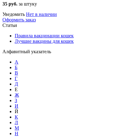
35 руб.
за штуку
Уведомить
Нет в наличии
Оформить заказ
Статьи
Правила вакцинации кошек
Лучшие вакцины для кошек
Алфавитный указатель
А
Б
В
Г
Д
Е
Ж
З
И
Й
К
Л
М
Н