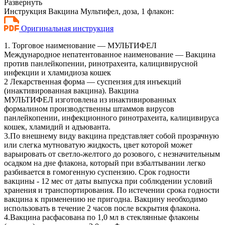
Развернуть
Инструкция Вакцина Мультифел, доза, 1 флакон:
Оригинальная инструкция
1. Торговое наименование — МУЛЬТИФЕЛ
Международное непатентованное наименование — Вакцина
против панлейкопении, ринотрахеита, калицивирусной
инфекции и хламидиоза кошек
2 Лекарственная форма — суспензия для инъекций
(инактивированная вакцина). Вакцина
МУЛЬТИФЕЛ изготовлена из инактивированных
формалином производственны штаммов вирусов
панлейкопении, инфекционного ринотрахеита, калицивируса
кошек, хламидий и адъюванта.
3.По внешнему виду вакцина представляет собой прозрачную
или слегка мутноватую жидкость, цвет которой может
варьировать от светло-желтого до розового, с незначительным
осадком на дне флакона, который при взбалтывании легко
разбивается в гомогенную суспензию. Срок годности
вакцины - 12 мес от даты выпуска при соблюдении условий
хранения и транспортирования. По истечении срока годности
вакцина к применению не пригодна. Вакцину необходимо
использовать в течение 2 часов после вскрытия флакона.
4.Вакцина расфасована по 1,0 мл в стеклянные флаконы