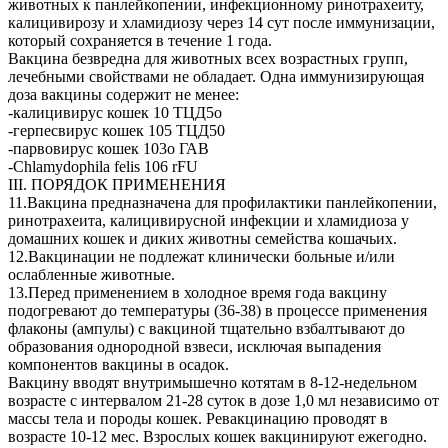
животных к панлейкопении, инфекционному ринотрахеиту,
калицивирозу и хламидиозу через 14 сут после иммунизации,
который сохраняется в течение 1 года.
Вакцина безвредна для животных всех возрастных групп,
лечебными свойствами не обладает. Одна иммунизирующая
доза вакцины содержит не менее:
-калицивирус кошек 10 ТЦД5о
-герпесвирус кошек 105 ТЦД50
-парвовирус кошек 103о ГАВ
-Chlamydophila felis 106 rFU
III. ПОРЯДОК ПРИМЕНЕНИЯ
11.Вакцина предназначена для профилактики панлейкопении,
ринотрахеита, калицивирусной инфекции и хламидиоза у
домашних кошек и диких животны семейства кошачьих.
12.Вакцинации не подлежат клинически больные и/или
ослабленные животные.
13.Перед применением в холодное время года вакцину
подогревают до температуры (36-38) в процессе применения
флаконы (ампулы) с вакциной тщательно взбалтывают до
образования однородной взвеси, исключая выпадения
компонентов вакцины в осадок.
Вакцину вводят внутримышечно котятам в 8-12-недельном
возрасте с интервалом 21-28 суток в дозе 1,0 мл независимо от
массы тела и породы кошек. Ревакцинацию проводят в
возрасте 10-12 мес. Взрослых кошек вакцинируют ежегодно.