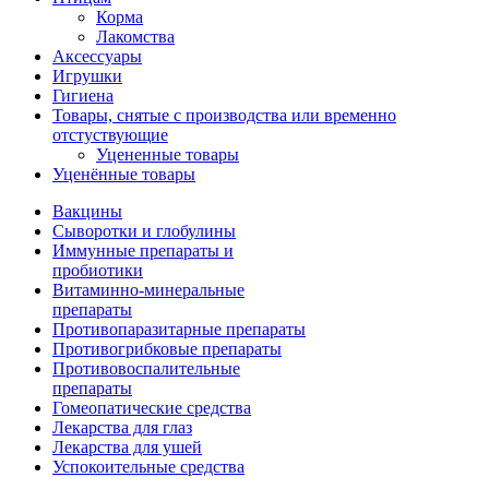
Корма
Лакомства
Аксессуары
Игрушки
Гигиена
Товары, снятые с производства или временно
отстуствующие
Уцененные товары
Уценённые товары
Вакцины
Сыворотки и глобулины
Иммунные препараты и
пробиотики
Витаминно-минеральные
препараты
Противопаразитарные препараты
Противогрибковые препараты
Противовоспалительные
препараты
Гомеопатические средства
Лекарства для глаз
Лекарства для ушей
Успокоительные средства