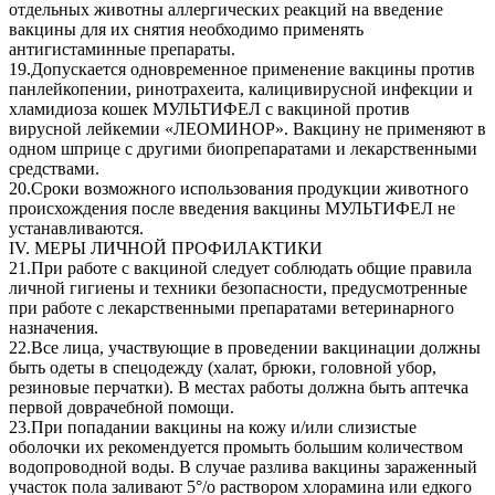
отдельных животны аллергических реакций на введение
вакцины для их снятия необходимо применять
антигистаминные препараты.
19.Допускается одновременное применение вакцины против
панлейкопении, ринотрахеита, калицивирусной инфекции и
хламидиоза кошек МУЛЬТИФЕЛ с вакциной против
вирусной лейкемии «ЛЕОМИНОР». Вакцину не применяют в
одном шприце с другими биопрепаратами и лекарственными
средствами.
20.Сроки возможного использования продукции животного
происхождения после введения вакцины МУЛЬТИФЕЛ не
устанавливаются.
IV. МЕРЫ ЛИЧНОЙ ПРОФИЛАКТИКИ
21.При работе с вакциной следует соблюдать общие правила
личной гигиены и техники безопасности, предусмотренные
при работе с лекарственными препаратами ветеринарного
назначения.
22.Все лица, участвующие в проведении вакцинации должны
быть одеты в спецодежду (халат, брюки, головной убор,
резиновые перчатки). В местах работы должна быть аптечка
первой доврачебной помощи.
23.При попадании вакцины на кожу и/или слизистые
оболочки их рекомендуется промыть большим количеством
водопроводной воды. В случае разлива вакцины зараженный
участок пола заливают 5°/о раствором хлорамина или едкого