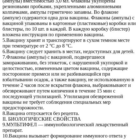
(ампулы) вместимостью 3,0 мл. Флаконы укупорены
резиновыми пробками, укрепленными алюминиевыми
колпачками, ампулы герметично запаяны. Во флаконе
(ампуле) содержится одна доза вакцины. Флаконы (ампулы) с
вакциной упакованы в картонные (пластиковые) коробки или
блистеры, по 10 шт. в каждой. В каждую коробку (блистер)
вложена инструкция по применению вакцины.
5.Вакцину хранят и транспортируют в сухом темном месте
при температуре от 2 °С до 8 °С.
6.Вакцину следует хранить в местах, недоступных для детей.
7.Флаконы (ампулы) с вакциной, подвергшиеся
замораживанию, без этикеток, с нарушенной укупоркой и
целостностью, измененным цветом вакцины, содержащие
посторонние примеси или не разбивающийся при
взбалтывании осадок, а также вакцину, не использованную в
течение 2 часов после вскрытия флакона, выбраковывают и
обезвреживают путем кипячения в течение 15 мин с
последующей утилизацией. Утилизация обезвреженной
вакцины не требует соблюдения специальных мер
предосторожности.
8.Вакцина отпускается без рецепта.
II. БИОЛОГИЧЕСКИЕ СВОЙСТВА
9.МУЛЬТИФЕЛ — иммунобиологический лекарственный
препарат.
10.Вакцина вызывает формирование иммунного ответа у