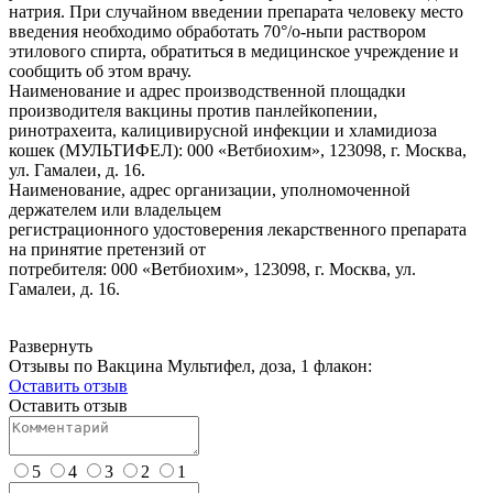
натрия. При случайном введении препарата человеку место
введения необходимо обработать 70°/о-ньпи раствором
этилового спирта, обратиться в медицинское учреждение и
сообщить об этом врачу.
Наименование и адрес производственной площадки
производителя вакцины против панлейкопении,
ринотрахеита, калицивирусной инфекции и хламидиоза
кошек (МУЛЬТИФЕЛ): 000 «Ветбиохим», 123098, г. Москва,
ул. Гамалеи, д. 16.
Наименование, адрес организации, уполномоченной
держателем или владельцем
регистрационного удостоверения лекарственного препарата
на принятие претензий от
потребителя: 000 «Ветбиохим», 123098, г. Москва, ул.
Гамалеи, д. 16.
Развернуть
Отзывы по Вакцина Мультифел, доза, 1 флакон:
Оставить отзыв
Оставить отзыв
5
4
3
2
1