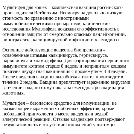
Мультифел для кошек – комплексная вакцина российского
производителя Ветбиохим. Несмотря на довольно низкую
стоимость по сравнению с иностранными
иммунобиологическими препаратами, клинические
исследования Мультифела доказали его эффективность в
отношении защиты от смертельно опасных панлейкопении,
ринотрахеита, калицивирусной инфекции и хламидиоза.
Основные действующие вещества биопрепарата -
ослабленные штаммы кальцивируса, герпесвируса,
парвовируса и хламидофилы. Для формирования первичного
иммунитета котятам старше 8 недель и непривитым кошкам
показана двукратная вакцинация с промежутком 3-4 недели.
После введения вакцины выработка антител происходит в
течение 2 недель. Вакцина препятствует заражению вирусами
в течение года, поэтому показана ежегодная ревакцинация
животных.
Мультифел – безопасное средство для иммунизации, не
вызывающее выраженных побочных эффектов, кроме
небольшой припухлости в месте введения и редкой
аллергической реакции. Отзывы владельцев подтверждают
результативность и отсутствие осложнений у питомцев.