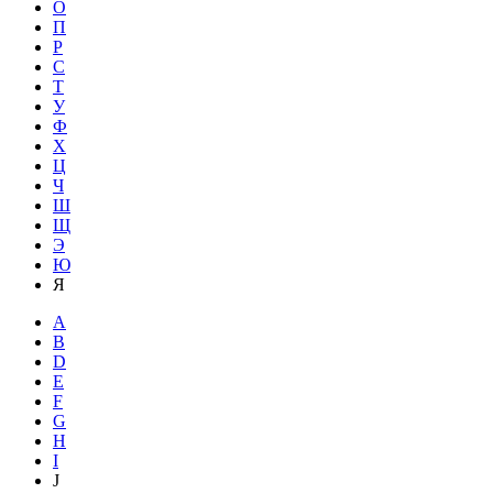
О
П
Р
С
Т
У
Ф
Х
Ц
Ч
Ш
Щ
Э
Ю
Я
A
B
D
E
F
G
H
I
J