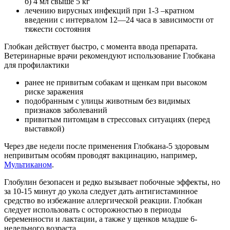
б) 4 мл свыше 5 кг
лечению вирусных инфекций при 1-3 –кратном
введении с интервалом 12—24 часа в зависимости от
тяжести состояния
Глобкан действует быстро, с момента ввода препарата.
Ветеринарные врачи рекомендуют использование Глобкана
для профилактики
ранее не привитым собакам и щенкам при высоком
риске заражения
подобранным с улицы животным без видимых
признаков заболеваний
привитым питомцам в стрессовых ситуациях (перед
выставкой)
Через две недели после применения Глобкана-5 здоровым
непривитым особям проводят вакцинацию, например,
Мультиканом
.
Глобулин безопасен и редко вызывает побочные эффекты, но
за 10-15 минут до укола следует дать антигистаминное
средство во избежание аллергической реакции. Глобкан
следует использовать с осторожностью в периоды
беременности и лактации, а также у щенков младше 6-
недельного возраста.