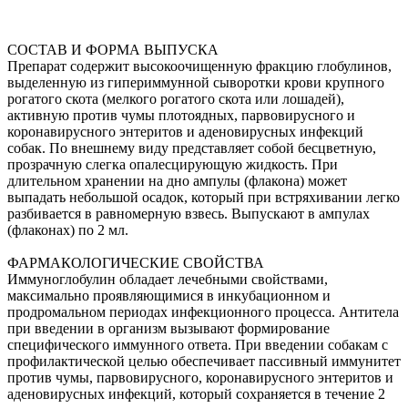
СОСТАВ И ФОРМА ВЫПУСКА
Препарат содержит высокоочищенную фракцию глобулинов,
выделенную из гипериммунной сыворотки крови крупного
рогатого скота (мелкого рогатого скота или лошадей),
активную против чумы плотоядных, парвовирусного и
коронавирусного энтеритов и аденовирусных инфекций
собак. По внешнему виду представляет собой бесцветную,
прозрачную слегка опалесцирующую жидкость. При
длительном хранении на дно ампулы (флакона) может
выпадать небольшой осадок, который при встряхивании легко
разбивается в равномерную взвесь. Выпускают в ампулах
(флаконах) по 2 мл.
ФАРМАКОЛОГИЧЕСКИЕ СВОЙСТВА
Иммуноглобулин обладает лечебными свойствами,
максимально проявляющимися в инкубационном и
продромальном периодах инфекционного процесса. Антитела
при введении в организм вызывают формирование
специфического иммунного ответа. При введении собакам с
профилактической целью обеспечивает пассивный иммунитет
против чумы, парвовирусного, коронавирусного энтеритов и
аденовирусных инфекций, который сохраняется в течение 2