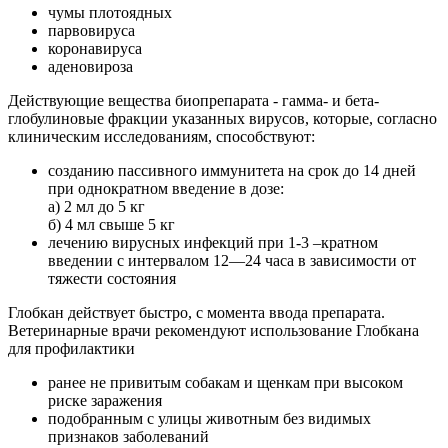
чумы плотоядных
парвовируса
коронавируса
аденовироза
Действующие вещества биопрепарата - гамма- и бета-
глобулиновые фракции указанных вирусов, которые, согласно
клиническим исследованиям, способствуют:
созданию пассивного иммунитета на срок до 14 дней
при однократном введение в дозе:
а) 2 мл до 5 кг
б) 4 мл свыше 5 кг
лечению вирусных инфекций при 1-3 –кратном
введении с интервалом 12—24 часа в зависимости от
тяжести состояния
Глобкан действует быстро, с момента ввода препарата.
Ветеринарные врачи рекомендуют использование Глобкана
для профилактики
ранее не привитым собакам и щенкам при высоком
риске заражения
подобранным с улицы животным без видимых
признаков заболеваний