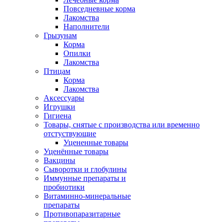
Повседневные корма
Лакомства
Наполнители
Грызунам
Корма
Опилки
Лакомства
Птицам
Корма
Лакомства
Аксессуары
Игрушки
Гигиена
Товары, снятые с производства или временно
отстуствующие
Уцененные товары
Уценённые товары
Вакцины
Сыворотки и глобулины
Иммунные препараты и
пробиотики
Витаминно-минеральные
препараты
Противопаразитарные