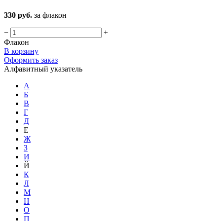
330 руб.
за флакон
−
+
Флакон
В корзину
Оформить заказ
Алфавитный указатель
А
Б
В
Г
Д
Е
Ж
З
И
Й
К
Л
М
Н
О
П