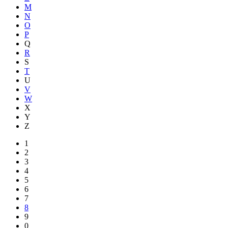
M
N
O
P
Q
R
S
T
U
V
W
X
Y
Z
1
2
3
4
5
6
7
8
9
0