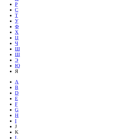
Р
С
Т
У
Ф
Х
Ц
Ч
Ш
Щ
Э
Ю
Я
A
B
D
E
F
G
H
I
J
K
L