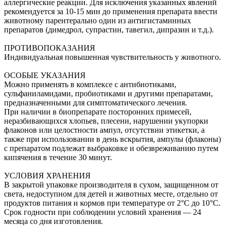
аллергические реакции. Для исключения указанных явлений
рекомендуется за 10-15 мин до применения препарата ввести
животному парентерально один из антигистаминных
препаратов (димедрол, супрастин, тавегил, дипразин и т.д.).
ПРОТИВОПОКАЗАНИЯ
Индивидуальная повышенная чувствительность у животного.
ОСОБЫЕ УКАЗАНИЯ
Можно применять в комплексе с антибиотиками,
сульфаниламидами, пробиотиками и другими препаратами,
предназначенными для симптоматического лечения.
При наличии в биопрепарате посторонних примесей,
неразбивающихся хлопьев, плесени, нарушении укупорки
флаконов или целостности ампул, отсутствии этикетки, а
также при использовании в день вскрытия, ампулы (флаконы)
с препаратом подлежат выбраковке и обезвреживанию путем
кипячения в течение 30 минут.
УСЛОВИЯ ХРАНЕНИЯ
В закрытой упаковке производителя в сухом, защищенном от
света, недоступном для детей и животных месте, отдельно от
продуктов питания и кормов при температуре от 2°С до 10°С.
Срок годности при соблюдении условий хранения — 24
месяца со дня изготовления.