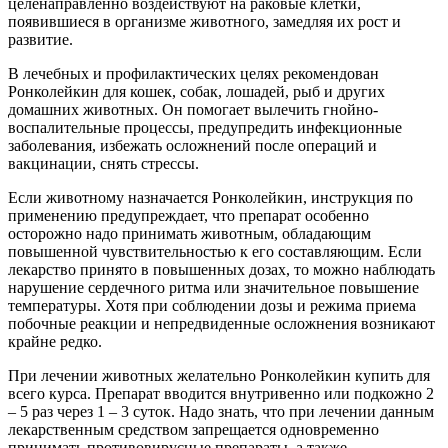
целенаправленно воздействуют на раковые клетки,
появившиеся в организме животного, замедляя их рост и
развитие.
В лечебных и профилактических целях рекомендован
Ронколейкин для кошек, собак, лошадей, рыб и других
домашних животных. Он помогает вылечить гнойно-
воспалительные процессы, предупредить инфекционные
заболевания, избежать осложнений после операций и
вакцинации, снять стрессы.
Если животному назначается Ронколейкин, инструкция по
применению предупреждает, что препарат особенно
осторожно надо принимать животным, обладающим
повышенной чувствительностью к его составляющим. Если
лекарство принято в повышенных дозах, то можно наблюдать
нарушение сердечного ритма или значительное повышение
температуры. Хотя при соблюдении дозы и режима приема
побочные реакции и непредвиденные осложнения возникают
крайне редко.
При лечении животных желательно Ронколейкин купить для
всего курса. Препарат вводится внутривенно или подкожно 2
– 5 раз через 1 – 3 суток. Надо знать, что при лечении данным
лекарственным средством запрещается одновременно
принимать противовирусные препараты, а также