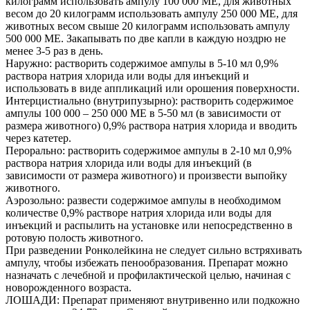
килограмм использовать ампулу 100 000 МЕ, для животных
весом до 20 килограмм использовать ампулу 250 000 МЕ, для
животных весом свыше 20 килограмм использовать ампулу
500 000 МЕ. Закапывать по две капли в каждую ноздрю не
менее 3-5 раз в день.
Наружно: растворить содержимое ампулы в 5-10 мл 0,9%
раствора натрия хлорида или воды для инъекций и
использовать в виде аппликаций или орошения поверхности.
Интерцистиально (внутрипузырно): растворить содержимое
ампулы 100 000 – 250 000 МЕ в 5-50 мл (в зависимости от
размера животного) 0,9% раствора натрия хлорида и вводить
через катетер.
Перорально: растворить содержимое ампулы в 2-10 мл 0,9%
раствора натрия хлорида или воды для инъекций (в
зависимости от размера животного) и произвести выпойку
животного.
Аэрозольно: развести содержимое ампулы в необходимом
количестве 0,9% растворе натрия хлорида или воды для
инъекций и распылить на установке или непосредственно в
ротовую полость животного.
При разведении Ронколейкина не следует сильно встряхивать
ампулу, чтобы избежать пенообразования. Препарат можно
назначать с лечебной и профилактической целью, начиная с
новорожденного возраста.
ЛОШАДИ: Препарат применяют внутривенно или подкожно