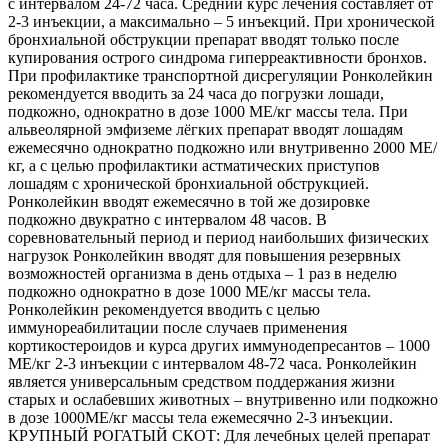
с интервалом 24-72 часа. Средний курс лечения составляет от
2-3 инъекции, а максимально – 5 инъекций. При хронической
бронхиальной обструкции препарат вводят только после
купирования острого синдрома гиперреактивности бронхов.
При профилактике транспортной дисрегуляции Ронколейкин
рекомендуется вводить за 24 часа до погрузки лошади,
подкожно, однократно в дозе 1000 МЕ/кг массы тела. При
альвеолярной эмфиземе лёгких препарат вводят лошадям
ежемесячно однократно подкожно или внутривенно 2000 МЕ/
кг, а с целью профилактики астматических приступов
лошадям с хронической бронхиальной обструкцией.
Ронколейкин вводят ежемесячно в той же дозировке
подкожно двукратно с интервалом 48 часов. В
соревновательный период и период наибольших физических
нагрузок Ронколейкин вводят для повышения резервных
возможностей организма в день отдыха – 1 раз в неделю
подкожно однократно в дозе 1000 МЕ/кг массы тела.
Ронколейкин рекомендуется вводить с целью
иммунореабилитации после случаев применения
кортикостероидов и курса других иммунодепресантов – 1000
МЕ/кг 2-3 инъекции с интервалом 48-72 часа. Ронколейкин
является универсальным средством поддержания жизни
старых и ослабевших животных – внутривенно или подкожно
в дозе 1000МЕ/кг массы тела ежемесячно 2-3 инъекции.
КРУПНЫЙ РОГАТЫЙ СКОТ: Для лечебных целей препарат