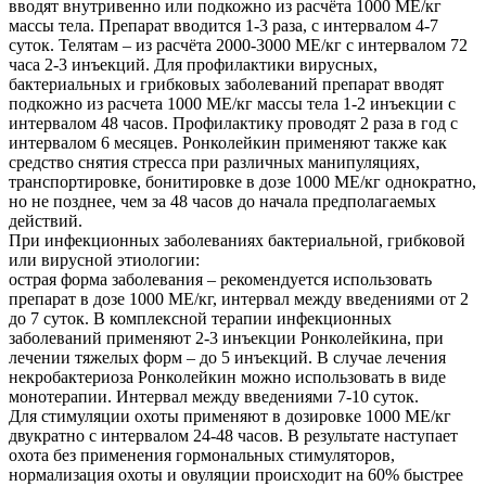
вводят внутривенно или подкожно из расчёта 1000 МЕ/кг
массы тела. Препарат вводится 1-3 раза, с интервалом 4-7
суток. Телятам – из расчёта 2000-3000 МЕ/кг с интервалом 72
часа 2-3 инъекций. Для профилактики вирусных,
бактериальных и грибковых заболеваний препарат вводят
подкожно из расчета 1000 МЕ/кг массы тела 1-2 инъекции с
интервалом 48 часов. Профилактику проводят 2 раза в год с
интервалом 6 месяцев. Ронколейкин применяют также как
средство снятия стресса при различных манипуляциях,
транспортировке, бонитировке в дозе 1000 МЕ/кг однократно,
но не позднее, чем за 48 часов до начала предполагаемых
действий.
При инфекционных заболеваниях бактериальной, грибковой
или вирусной этиологии:
острая форма заболевания – рекомендуется использовать
препарат в дозе 1000 МЕ/кг, интервал между введениями от 2
до 7 суток. В комплексной терапии инфекционных
заболеваний применяют 2-3 инъекции Ронколейкина, при
лечении тяжелых форм – до 5 инъекций. В случае лечения
некробактериоза Ронколейкин можно использовать в виде
монотерапии. Интервал между введениями 7-10 суток.
Для стимуляции охоты применяют в дозировке 1000 МЕ/кг
двукратно с интервалом 24-48 часов. В результате наступает
охота без применения гормональных стимуляторов,
нормализация охоты и овуляции происходит на 60% быстрее