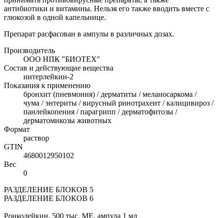
антибиотики и витамины. Нельзя его также вводить вместе с
глюкозой в одной капельнице.
Препарат расфасован в ампулы в различных дозах.
Производитель
ООО НПК "БИОТЕХ"
Состав и действующие вещества
интерлейкин-2
Показания к применению
бронхит (пневмония) / дерматиты / меланосаркома /
чума / энтериты / вирусный ринотрахеит / калицивироз /
панлейкопения / парагрипп / дерматофитозы /
дерматомикозы животных
Формат
раствор
GTIN
4680012950102
Вес
0
РАЗДЕЛЕНИЕ БЛОКОВ 5
РАЗДЕЛЕНИЕ БЛОКОВ 6
Ронколейкин, 500 тыс. МЕ, ампула 1 мл