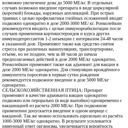
возможно увеличение дозы до 5000 МЕ/кг. В отдельных
случаях возможно введение препарата в виде циркулярной
(короткой) блокады, наружных аппликаций. При острых
травмах с целью профилактики гнойных осложнений вводят
подкожно однократно в дозе 2000-3000 МЕ/ кг. Ронколейкин
рекомендуется вводить с целью иммунореабилитации после
случаев применения кортикостероидов и курса других
иммунодепрессантов 1-2 инъекции с интервалом 24-48 часов
в указанной дозе. Применяют также как средство снятия
стресса при различных манипуляциях, транспортировке,
отъеме, но не позднее, чем за 48 часов до начала
предполагаемых действий в дозе 2000 МЕ/кг однократно.
Ронколейкин применяют также как адъювант для вакцин в
дозе 2000 МЕ/кг однократно. Для стимуляции врождённого
иммунитета поросятам в первые сутки рождения
рекомендуется подкожное введение в дозе 5000 МЕ/кг
однократно.
СЕЛЬСКОХОЗЯЙСТВЕННАЯ ПТИЦА: Препарат
применяют в качестве адъюванта вакцин однократно
подкожно или перорально (в виде выпойки) одновременно с
вакцинацией из расчета 2000 МЕ/кг. При подкожном
применении допускается введение в одном шприце с
вакциной. Так же можно использовать аэрозольно из расчёта
1000-3000 МЕ/кг однократно. В результате усиливается
иммунный ответ организма, увеличивается вероятность