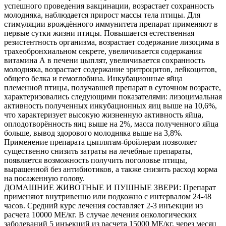
успешного проведения вакцинации, возрастает сохранность
молодняка, наблюдается прирост массы тела птицы. Для
стимуляции врождённого иммунитета препарат применяют в
первые сутки жизни птицы. Повышается естественная
резистентность организма, возрастает содержание лизоцима в
трахеобронхиальном секрете, увеличивается содержания
витамина А в печени цыплят, увеличивается сохранность
молодняка, возрастает содержание эритроцитов, лейкоцитов,
общего белка и гемоглобина. Инкубационные яйца
племенной птицы, получавшей препарат в суточном возрасте,
характеризовались следующими показателями: лизоцимальная
активность полученных инкубационных яиц выше на 10,6%,
что характеризует высокую жизненную активность яйца,
оплодотворённость яиц выше на 2%, масса полученного яйца
больше, вывод здорового молодняка выше на 3,8%.
Применение препарата цыплятам-бройлерам позволяет
существенно снизить затраты на лечебные препараты,
появляется возможность получить поголовье птицы,
выращенной без антибиотиков, а также снизить расход корма
на посаженную голову.
ДОМАШНИЕ ЖИВОТНЫЕ И ПУШНЫЕ ЗВЕРИ: Препарат
применяют внутривенно или подкожно с интервалом 24-48
часов. Средний курс лечения составляет 2-3 инъекции из
расчета 10000 МЕ/кг. В случае лечения онкологических
заболеваний 5 инъекций из расчета 15000 МЕ/кг, через месяц