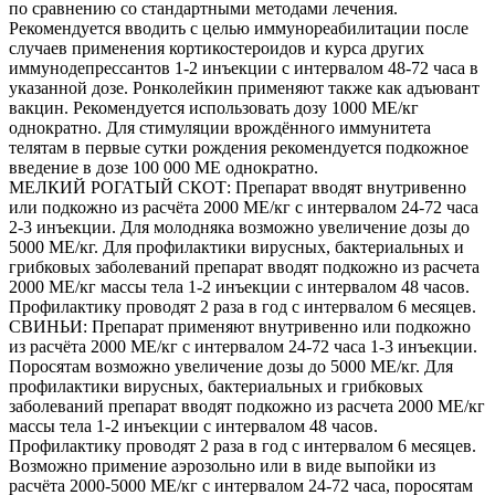
по сравнению со стандартными методами лечения.
Рекомендуется вводить с целью иммунореабилитации после
случаев применения кортикостероидов и курса других
иммунодепрессантов 1-2 инъекции с интервалом 48-72 часа в
указанной дозе. Ронколейкин применяют также как адъювант
вакцин. Рекомендуется использовать дозу 1000 МЕ/кг
однократно. Для стимуляции врождённого иммунитета
телятам в первые сутки рождения рекомендуется подкожное
введение в дозе 100 000 МЕ однократно.
МЕЛКИЙ РОГАТЫЙ СКОТ: Препарат вводят внутривенно
или подкожно из расчёта 2000 МЕ/кг с интервалом 24-72 часа
2-3 инъекции. Для молодняка возможно увеличение дозы до
5000 МЕ/кг. Для профилактики вирусных, бактериальных и
грибковых заболеваний препарат вводят подкожно из расчета
2000 МЕ/кг массы тела 1-2 инъекции с интервалом 48 часов.
Профилактику проводят 2 раза в год с интервалом 6 месяцев.
СВИНЬИ: Препарат применяют внутривенно или подкожно
из расчёта 2000 МЕ/кг с интервалом 24-72 часа 1-3 инъекции.
Поросятам возможно увеличение дозы до 5000 МЕ/кг. Для
профилактики вирусных, бактериальных и грибковых
заболеваний препарат вводят подкожно из расчета 2000 МЕ/кг
массы тела 1-2 инъекции с интервалом 48 часов.
Профилактику проводят 2 раза в год с интервалом 6 месяцев.
Возможно примение аэрозольно или в виде выпойки из
расчёта 2000-5000 МЕ/кг с интервалом 24-72 часа, поросятам