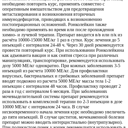
необходимо повторить курс, применять совместно с
оперативным вмешательством для предотвращения
метастазирования и возникновения вторичных
иммунодефицитов, приводящих к возникновению
постоперационных осложнений. Ронколейкин также
необходимо применять во время или после прохождения
химио- и лучевой терапии. Препарат вводится в/в или п/к из
расчёта 10000-15000 МЕ/кг 1 раз в сутки. Курс лечения до 5
инъекций с интервалом 24-48 ч. Через 30 дней рекомендуется
провести повторный курс. При использовании Ронколейкина
как адъюванта вакцин и как снятия стресса при различных
манипуляциях, транспортировке, рекомендуется использовать
дозу 5000 МЕ/кг однократно. При кожных заболеваниях 3-5
инъекций из расчета 10000 МЕ/кг. Для профилактики
вирусных, бактериальных и грибковых заболеваний препарат
вводят подкожно из расчета 5000 МЕ/кг массы тела 1-2
инъекции с интервалом 48 часов. Профилактику проводят 2
раза в год с интервалом 6 месяцев. При заболеваниях
мочевыделительной системы препарат рекомендуется
использовать в комплексной терапии по 2-3 инъекции в дозе
10000 МЕ/кг с интервалом 24 часа. В случае
несвоевременного начала лечения курс необходимо увеличить
до пяти инъекций. В случае циститов, мочекаменной болезни
препарат можно вводить интерцистиально (внутрипузырно).
При поликистозе почек у кошек рекомендуется использовать в