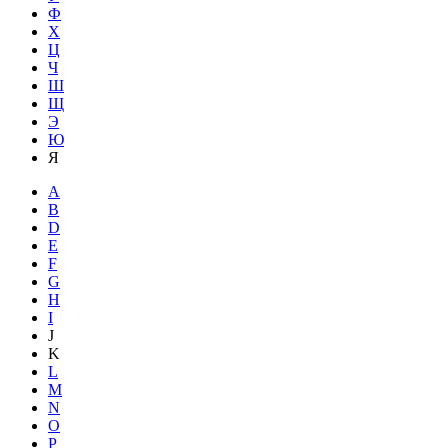
Ф
Х
Ц
Ч
Ш
Щ
Э
Ю
Я
A
B
D
E
F
G
H
I
J
K
L
M
N
O
P