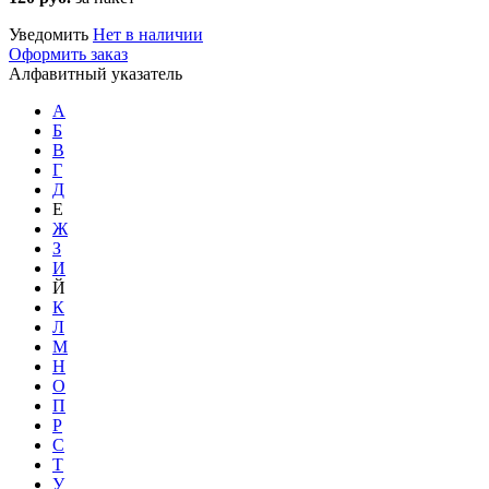
Уведомить
Нет в наличии
Оформить заказ
Алфавитный указатель
А
Б
В
Г
Д
Е
Ж
З
И
Й
К
Л
М
Н
О
П
Р
С
Т
У