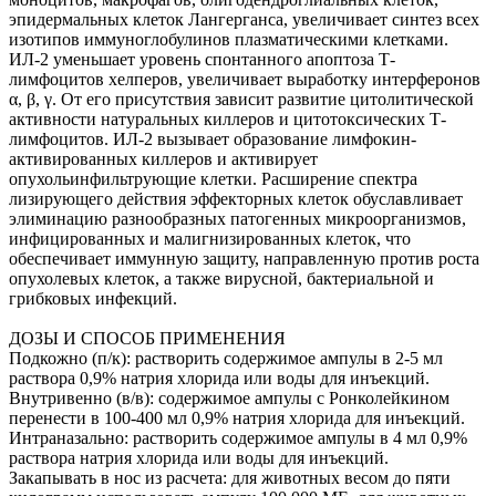
эпидермальных клеток Лангерганса, увеличивает синтез всех
изотипов иммуноглобулинов плазматическими клетками.
ИЛ-2 уменьшает уровень спонтанного апоптоза Т-
лимфоцитов хелперов, увеличивает выработку интерферонов
α, β, γ. От его присутствия зависит развитие цитолитической
активности натуральных киллеров и цитотоксических Т-
лимфоцитов. ИЛ-2 вызывает образование лимфокин-
активированных киллеров и активирует
опухольинфильтрующие клетки. Расширение спектра
лизирующего действия эффекторных клеток обуславливает
элиминацию разнообразных патогенных микроорганизмов,
инфицированных и малигнизированных клеток, что
обеспечивает иммунную защиту, направленную против роста
опухолевых клеток, а также вирусной, бактериальной и
грибковых инфекций.
ДОЗЫ И СПОСОБ ПРИМЕНЕНИЯ
Подкожно (п/к): растворить содержимое ампулы в 2-5 мл
раствора 0,9% натрия хлорида или воды для инъекций.
Внутривенно (в/в): содержимое ампулы с Ронколейкином
перенести в 100-400 мл 0,9% натрия хлорида для инъекций.
Интраназально: растворить содержимое ампулы в 4 мл 0,9%
раствора натрия хлорида или воды для инъекций.
Закапывать в нос из расчета: для животных весом до пяти