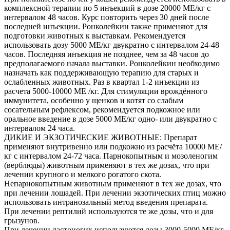
комплексной терапии по 5 инъекций в дозе 20000 МЕ/кг с
интервалом 48 часов. Курс повторить через 30 дней после
последней инъекции. Ронколейкин также применяют для
подготовки животных к выставкам. Рекомендуется
использовать дозу 5000 МЕ/кг двукратно с интервалом 24-48
часов. Последняя инъекция не позднее, чем за 48 часов до
предполагаемого начала выставки. Ронколейкин необходимо
назначать как поддерживающую терапию для старых и
ослабленных животных. Раз в квартал 1-2 инъекции из
расчета 5000-10000 МЕ /кг. Для стимуляции врождённого
иммунитета, особенно у щенков и котят со слабым
сосательным рефлексом, рекомендуется подкожное или
оральное введение в дозе 5000 МЕ/кг одно- или двукратно с
интервалом 24 часа.
ДИКИЕ И ЭКЗОТИЧЕСКИЕ ЖИВОТНЫЕ: Препарат
применяют внутривенно или подкожно из расчёта 10000 МЕ/
кг с интервалом 24-72 часа. Парнокопытным и мозоленогим
(верблюды) животным применяют в тех же дозах, что при
лечении крупного и мелкого рогатого скота.
Непарнокопытным животным применяют в тех же дозах, что
при лечении лошадей. При лечении экзотических птиц можно
использовать интранозальный метод введения препарата.
При лечении рептилий используются те же дозы, что и для
грызунов.
При лечении ластоногих используются дозы 3000-5000 МЕ/кг