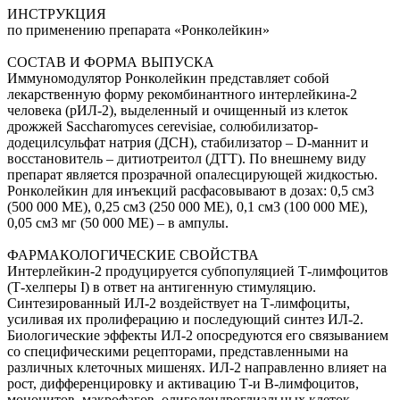
ИНСТРУКЦИЯ
по применению препарата «Ронколейкин»
СОСТАВ И ФОРМА ВЫПУСКА
Иммуномодулятор Ронколейкин представляет собой
лекарственную форму рекомбинантного интерлейкина-2
человека (рИЛ-2), выделенный и очищенный из клеток
дрожжей Saccharomyces cerevisiae, солюбилизатор-
додецилсульфат натрия (ДСН), стабилизатор – D-маннит и
восстановитель – дитиотреитол (ДТТ). По внешнему виду
препарат является прозрачной опалесцирующей жидкостью.
Ронколейкин для инъекций расфасовывают в дозах: 0,5 см3
(500 000 МЕ), 0,25 см3 (250 000 МЕ), 0,1 см3 (100 000 МЕ),
0,05 см3 мг (50 000 МЕ) – в ампулы.
ФАРМАКОЛОГИЧЕСКИЕ СВОЙСТВА
Интерлейкин-2 продуцируется субпопуляцией Т-лимфоцитов
(Т-хелперы I) в ответ на антигенную стимуляцию.
Синтезированный ИЛ-2 воздействует на Т-лимфоциты,
усиливая их пролиферацию и последующий синтез ИЛ-2.
Биологические эффекты ИЛ-2 опосредуются его связыванием
со специфическими рецепторами, представленными на
различных клеточных мишенях. ИЛ-2 направленно влияет на
рост, дифференцировку и активацию Т-и В-лимфоцитов,
моноцитов, макрофагов, олигодендроглиальных клеток,