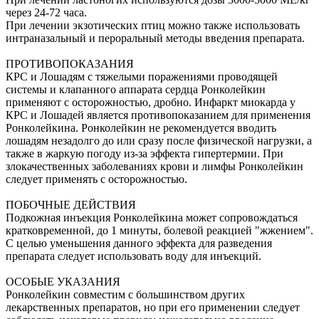
через 24-72 часа.
При лечении экзотических птиц можно также использовать
интраназальный и пероральный методы введения препарата.
ПРОТИВОПОКАЗАНИЯ
КРС и Лошадям с тяжелыми поражениями проводящей
системы и клапанного аппарата сердца Ронколейкин
применяют с осторожностью, дробно. Инфаркт миокарда у
КРС и Лошадей является противопоказанием для применения
Ронколейкина. Ронколейкин не рекомендуется вводить
лошадям незадолго до или сразу после физической нагрузки, а
также в жаркую погоду из-за эффекта гипертермии. При
злокачественных заболеваниях крови и лимфы Ронколейкин
следует применять с осторожностью.
ПОБОЧНЫЕ ДЕЙСТВИЯ
Подкожная инъекция Ронколейкина может сопровождаться
кратковременной, до 1 минуты, болевой реакцией "жжением".
С целью уменьшения данного эффекта для разведения
препарата следует использовать воду для инъекций.
ОСОБЫЕ УКАЗАНИЯ
Ронколейкин совместим с большинством других
лекарственных препаратов, но при его применении следует