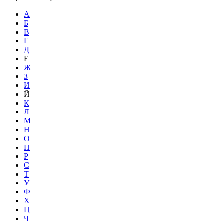
А
Б
В
Г
Д
Е
Ж
З
И
Й
К
Л
М
Н
О
П
Р
С
Т
У
Ф
Х
Ц
Ч