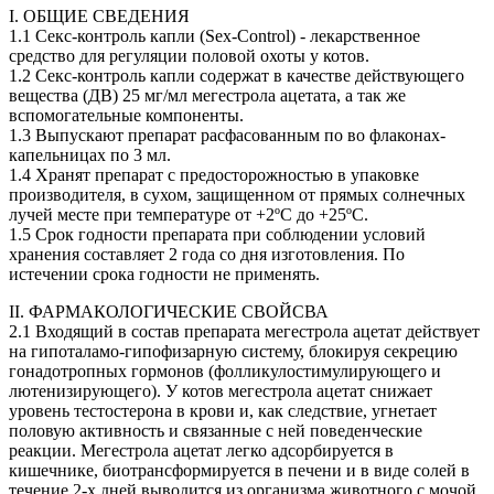
I. ОБЩИЕ СВЕДЕНИЯ
1.1 Секс-контроль капли (Sex-Control) - лекарственное
средство для регуляции половой охоты у котов.
1.2 Секс-контроль капли содержат в качестве действующего
вещества (ДВ) 25 мг/мл мегестрола ацетата, а так же
вспомогательные компоненты.
1.3 Выпускают препарат расфасованным по во флаконах-
капельницах по 3 мл.
1.4 Хранят препарат с предосторожностью в упаковке
производителя, в сухом, защищенном от прямых солнечных
лучей месте при температуре от +2ºС до +25ºС.
1.5 Срок годности препарата при соблюдении условий
хранения составляет 2 года со дня изготовления. По
истечении срока годности не применять.
II. ФАРМАКОЛОГИЧЕСКИЕ СВОЙСВА
2.1 Входящий в состав препарата мегестрола ацетат действует
на гипоталамо-гипофизарную систему, блокируя секрецию
гонадотропных гормонов (фолликулостимулирующего и
лютенизирующего). У котов мегестрола ацетат снижает
уровень тестостерона в крови и, как следствие, угнетает
половую активность и связанные с ней поведенческие
реакции. Мегестрола ацетат легко адсорбируется в
кишечнике, биотрансформируется в печени и в виде солей в
течение 2-х дней выводится из организма животного с мочой.