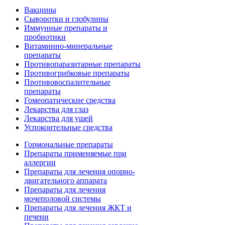
Вакцины
Сыворотки и глобулины
Иммунные препараты и
пробиотики
Витаминно-минеральные
препараты
Противопаразитарные препараты
Противогрибковые препараты
Противовоспалительные
препараты
Гомеопатические средства
Лекарства для глаз
Лекарства для ушей
Успокоительные средства
Гормональные препараты
Препараты применяемые при
аллергии
Препараты для лечения опорно-
двигательного аппарата
Препараты для лечения
мочеполовой системы
Препараты для лечения ЖКТ и
печени