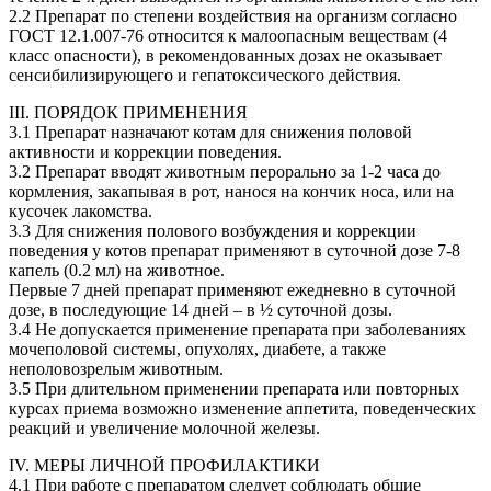
2.2 Препарат по степени воздействия на организм согласно
ГОСТ 12.1.007-76 относится к малоопасным веществам (4
класс опасности), в рекомендованных дозах не оказывает
сенсибилизирующего и гепатоксического действия.
III. ПОРЯДОК ПРИМЕНЕНИЯ
3.1 Препарат назначают котам для снижения половой
активности и коррекции поведения.
3.2 Препарат вводят животным перорально за 1-2 часа до
кормления, закапывая в рот, нанося на кончик носа, или на
кусочек лакомства.
3.3 Для снижения полового возбуждения и коррекции
поведения у котов препарат применяют в суточной дозе 7-8
капель (0.2 мл) на животное.
Первые 7 дней препарат применяют ежедневно в суточной
дозе, в последующие 14 дней – в ½ суточной дозы.
3.4 Не допускается применение препарата при заболеваниях
мочеполовой системы, опухолях, диабете, а также
неполовозрелым животным.
3.5 При длительном применении препарата или повторных
курсах приема возможно изменение аппетита, поведенческих
реакций и увеличение молочной железы.
IV. МЕРЫ ЛИЧНОЙ ПРОФИЛАКТИКИ
4.1 При работе c препаратом следует соблюдать общие