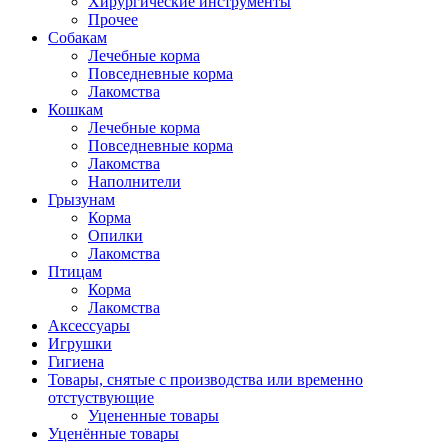
Хирургические инструменты
Прочее
Собакам
Лечебные корма
Повседневные корма
Лакомства
Кошкам
Лечебные корма
Повседневные корма
Лакомства
Наполнители
Грызунам
Корма
Опилки
Лакомства
Птицам
Корма
Лакомства
Аксессуары
Игрушки
Гигиена
Товары, снятые с производства или временно
отстуствующие
Уцененные товары
Уценённые товары