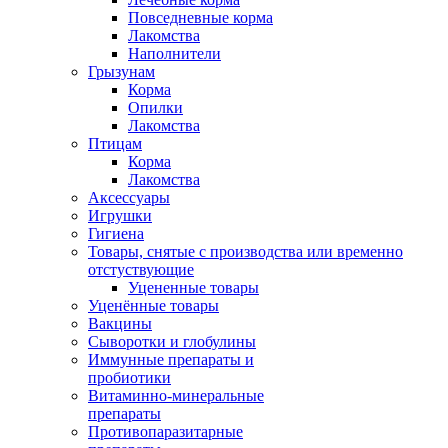
Повседневные корма
Лакомства
Наполнители
Грызунам
Корма
Опилки
Лакомства
Птицам
Корма
Лакомства
Аксессуары
Игрушки
Гигиена
Товары, снятые с производства или временно
отстуствующие
Уцененные товары
Уценённые товары
Вакцины
Сыворотки и глобулины
Иммунные препараты и
пробиотики
Витаминно-минеральные
препараты
Противопаразитарные