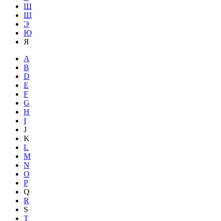
Ш
Щ
Э
Ю
Я
A
B
D
E
F
G
H
I
J
K
L
M
N
O
P
Q
R
S
T