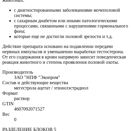
животных:
с диагностированными заболеваниями мочеполовой
системы;
с сахарным диабетом или иными патологическими
процессами, связанными с нарушениями гормонального
фона;
которые еще не достигли половой зрелости и т.д.
Действие препарата основано на подавлении передачи
нервных импульсов и уменьшении выработки тестостерона.
От его содержания в крови напрямую зависит поведенческая
реакция животного и степень проявления половой охоты.
Производитель
ЗАО "НПФ "Экопром"
Состав и действующие вещества
мегестрола ацетат / этинилэстрадиол
Формат
раствор
GTIN
4607092071527
Вес
0
РАЗДЕЛЕНИЕ БЛОКОВ 5