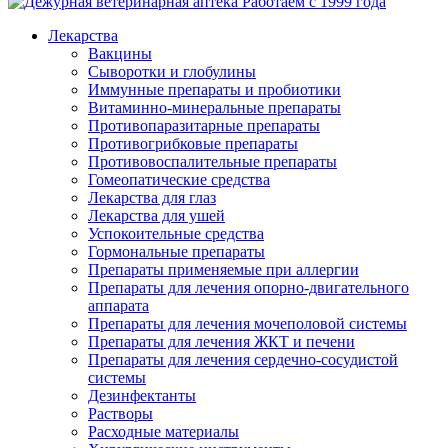
Работаем с 1999 года
Лекарства
Вакцины
Сыворотки и глобулины
Иммунные препараты и пробиотики
Витаминно-минеральные препараты
Противопаразитарные препараты
Противогрибковые препараты
Противовоспалительные препараты
Гомеопатические средства
Лекарства для глаз
Лекарства для ушей
Успокоительные средства
Гормональные препараты
Препараты применяемые при аллергии
Препараты для лечения опорно-двигательного
аппарата
Препараты для лечения мочеполовой системы
Препараты для лечения ЖКТ и печени
Препараты для лечения сердечно-сосудистой
системы
Дезинфектанты
Растворы
Расходные материалы