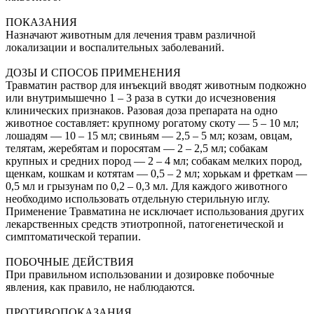
ПОКАЗАНИЯ
Назначают животным для лечения травм различной
локализации и воспалительных заболеваний.
ДОЗЫ И СПОСОБ ПРИМЕНЕНИЯ
Травматин раствор для инъекций вводят животным подкожно
или внутримышечно 1 – 3 раза в сутки до исчезновения
клинических признаков. Разовая доза препарата на одно
животное составляет: крупному рогатому скоту — 5 – 10 мл;
лошадям — 10 – 15 мл; свиньям — 2,5 – 5 мл; козам, овцам,
телятам, жеребятам и поросятам — 2 – 2,5 мл; собакам
крупных и средних пород — 2 – 4 мл; собакам мелких пород,
щенкам, кошкам и котятам — 0,5 – 2 мл; хорькам и фреткам —
0,5 мл и грызунам по 0,2 – 0,3 мл. Для каждого животного
необходимо использовать отдельную стерильную иглу.
Применение Травматина не исключает использования других
лекарственных средств этиотропной, патогенетической и
симптоматической терапии.
ПОБОЧНЫЕ ДЕЙСТВИЯ
При правильном использовании и дозировке побочные
явления, как правило, не наблюдаются.
ПРОТИВОПОКАЗАНИЯ