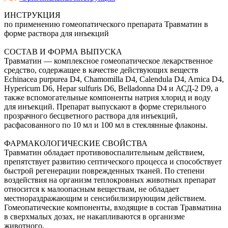
ИНСТРУКЦИЯ
по применению гомеопатического препарата Травматин в
форме раствора для инъекций
СОСТАВ И ФОРМА ВЫПУСКА
Травматин — комплексное гомеопатическое лекарственное
средство, содержащее в качестве действующих веществ
Echinacea purpurea D4, Chamomilla D4, Calendula D4, Arnica D4,
Hypericum D6, Hepar sulfuris D6, Belladonna D4 и АСД-2 D9, а
также вспомогательные компоненты натрия хлорид и воду
для инъекций. Препарат выпускают в форме стерильного
прозрачного бесцветного раствора для инъекций,
расфасованного по 10 мл и 100 мл в стеклянные флаконы.
ФАРМАКОЛОГИЧЕСКИЕ СВОЙСТВА
Травматин обладает противовоспалительным действием,
препятствует развитию септического процесса и способствует
быстрой регенерации поврежденных тканей. По степени
воздействия на организм теплокровных животных препарат
относится к малоопасным веществам, не обладает
местнораздражающим и сенсибилизирующим действием.
Гомеопатические компоненты, входящие в состав Травматина
в сверхмалых дозах, не накапливаются в организме
животного.