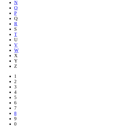
N
O
P
Q
R
S
T
U
V
W
X
Y
Z
1
2
3
4
5
6
7
8
9
0