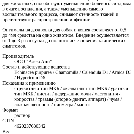
для животных, способствуют уменьшению болевого синдрома
в очаге воспаления, а также уменьшению самого
воспалительного процесса, снимают отечность тканей и
препятствуют распространению инфекции.
Оптимальная дозировка для собак и кошек составляет от 0,5
до 4мл средства на одно животное. Введение осуществляется
от 1 до 3 раз в сутки до полного исчезновения клинических
симптомов.
Производитель
ООО "АлексАнн"
Состав и действующие вещества
Echinacea purpurea / Chamomilla / Calendula D1 / Arnica D3
/ Hypericum D6
Показания к применению
струвитный тип МКБ / оксалатный тип МКБ / уратный
тип МКБ / цистит / недержание мочи / мастопатия /
копростаз / травмы (опорно-двигат. аппарат) / чума /
ложная щенность / пиометра / мастит
Формат
раствор
GTIN
4620237630342
Вес