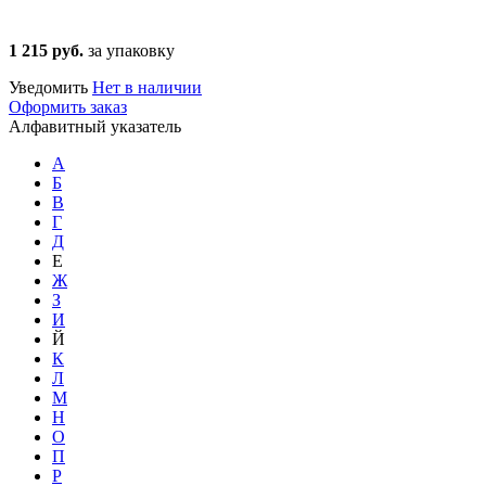
1 215 руб.
за упаковку
Уведомить
Нет в наличии
Оформить заказ
Алфавитный указатель
А
Б
В
Г
Д
Е
Ж
З
И
Й
К
Л
М
Н
О
П
Р