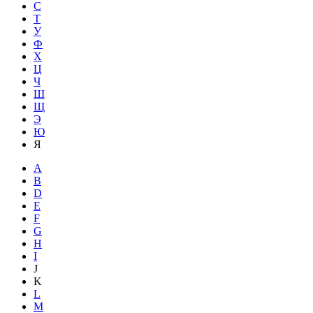
С
Т
У
Ф
Х
Ц
Ч
Ш
Щ
Э
Ю
Я
A
B
D
E
F
G
H
I
J
K
L
M