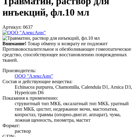
Травматин, раствор для
инъекций, фл.10 мл
Артикул: 0637
Внимание!
Товар обмену и возврату не подлежит
Противовоспалительное и обезболивающее гомеопатическое
средство, способствующее восстановлению поврежденных
тканей.
Производитель:
ООО "АлексАнн"
Состав и действующие вещества:
Echinacea purpurea, Chamomilla, Calendula D1, Arnica D3,
Hypericum D6
Показания к применению:
струвитный тип МКБ, оксалатный тип МКБ, уратный
тип МКБ, цистит, недержание мочи, мастопатия,
копростаз, травмы (опорно-двигат. аппарат), чума,
ложная щенность, пиометра, мастит
Формат:
раствор
GTIN: