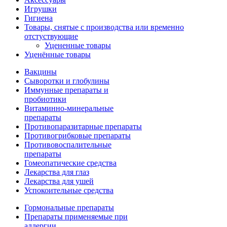
Игрушки
Гигиена
Товары, снятые с производства или временно
отстуствующие
Уцененные товары
Уценённые товары
Вакцины
Сыворотки и глобулины
Иммунные препараты и
пробиотики
Витаминно-минеральные
препараты
Противопаразитарные препараты
Противогрибковые препараты
Противовоспалительные
препараты
Гомеопатические средства
Лекарства для глаз
Лекарства для ушей
Успокоительные средства
Гормональные препараты
Препараты применяемые при
аллергии