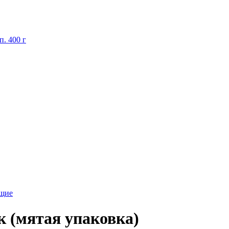
. 400 г
ющие
ок (мятая упаковка)