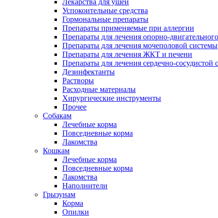
Лекарства для ушей
Успокоительные средства
Гормональные препараты
Препараты применяемые при аллергии
Препараты для лечения опорно-двигательного
Препараты для лечения мочеполовой системы
Препараты для лечения ЖКТ и печени
Препараты для лечения сердечно-сосудистой 
Дезинфектанты
Растворы
Расходные материалы
Хирургические инструменты
Прочее
Собакам
Лечебные корма
Повседневные корма
Лакомства
Кошкам
Лечебные корма
Повседневные корма
Лакомства
Наполнители
Грызунам
Корма
Опилки