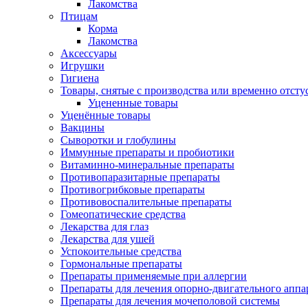
Лакомства
Птицам
Корма
Лакомства
Аксессуары
Игрушки
Гигиена
Товары, снятые с производства или временно отст
Уцененные товары
Уценённые товары
Вакцины
Сыворотки и глобулины
Иммунные препараты и пробиотики
Витаминно-минеральные препараты
Противопаразитарные препараты
Противогрибковые препараты
Противовоспалительные препараты
Гомеопатические средства
Лекарства для глаз
Лекарства для ушей
Успокоительные средства
Гормональные препараты
Препараты применяемые при аллергии
Препараты для лечения опорно-двигательного аппа
Препараты для лечения мочеполовой системы