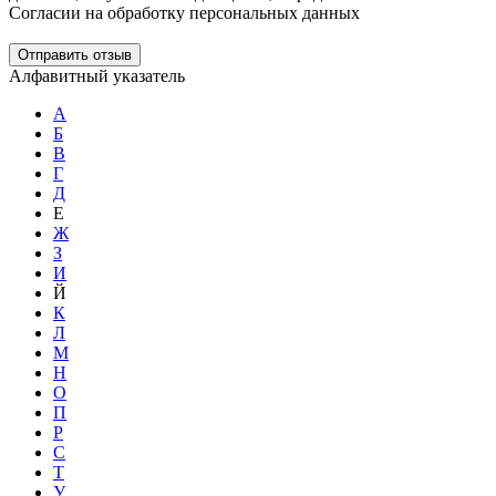
Согласии на обработку персональных данных
Отправить отзыв
Алфавитный указатель
А
Б
В
Г
Д
Е
Ж
З
И
Й
К
Л
М
Н
О
П
Р
С
Т
У