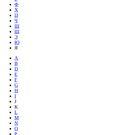
Ф
Х
Ц
Ч
Ш
Щ
Э
Ю
Я
A
B
D
E
F
G
H
I
J
K
L
M
N
O
P