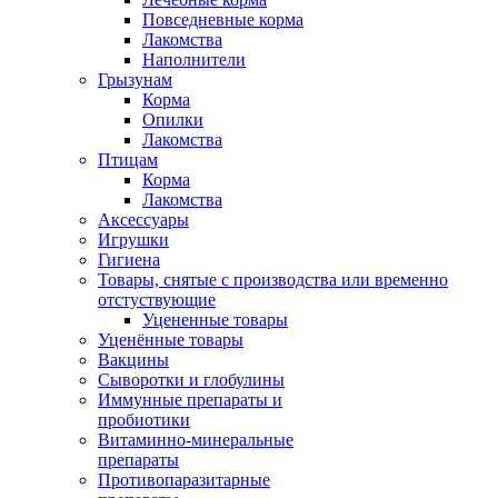
Повседневные корма
Лакомства
Наполнители
Грызунам
Корма
Опилки
Лакомства
Птицам
Корма
Лакомства
Аксессуары
Игрушки
Гигиена
Товары, снятые с производства или временно
отстуствующие
Уцененные товары
Уценённые товары
Вакцины
Сыворотки и глобулины
Иммунные препараты и
пробиотики
Витаминно-минеральные
препараты
Противопаразитарные