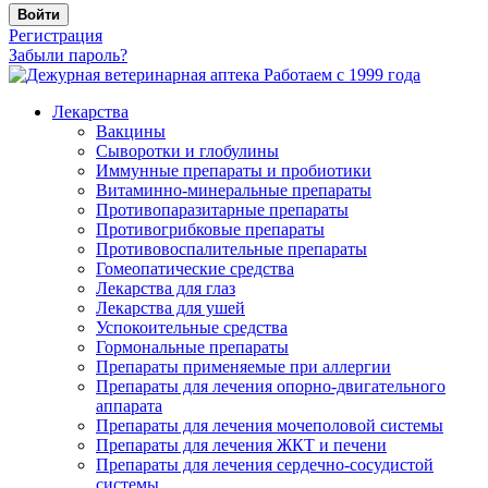
Войти
Регистрация
Забыли пароль?
Работаем с 1999 года
Лекарства
Вакцины
Сыворотки и глобулины
Иммунные препараты и пробиотики
Витаминно-минеральные препараты
Противопаразитарные препараты
Противогрибковые препараты
Противовоспалительные препараты
Гомеопатические средства
Лекарства для глаз
Лекарства для ушей
Успокоительные средства
Гормональные препараты
Препараты применяемые при аллергии
Препараты для лечения опорно-двигательного
аппарата
Препараты для лечения мочеполовой системы
Препараты для лечения ЖКТ и печени
Препараты для лечения сердечно-сосудистой
системы