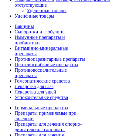
отстуствующие
Уцененные товары
Уценённые товары
Вакцины
Сыворотки и глобулины
Иммунные препараты и
пробиотики
Витаминно-минеральные
препараты
Противопаразитарные препараты
Противогрибковые препараты
Противовоспалительные
препараты
Гомеопатические средства
Лекарства для глаз
Лекарства для ушей
Успокоительные средства
Гормональные препараты
Препараты применяемые при
аллергии
Препараты для лечения опорно-
двигательного аппарата
Препараты для лечения