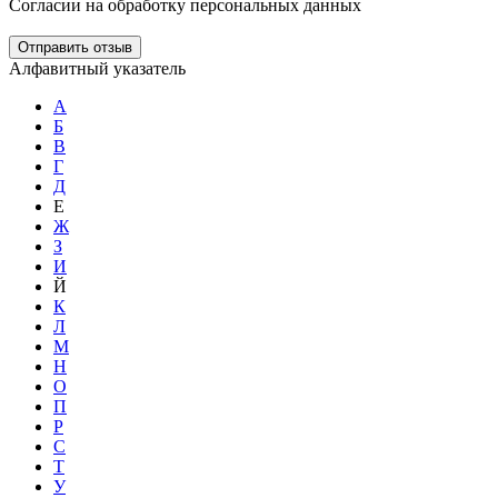
Согласии на обработку персональных данных
Отправить отзыв
Алфавитный указатель
А
Б
В
Г
Д
Е
Ж
З
И
Й
К
Л
М
Н
О
П
Р
С
Т
У