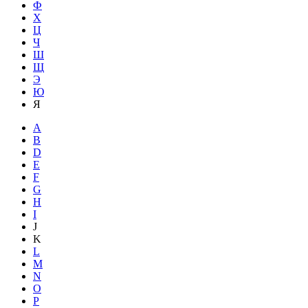
Ф
Х
Ц
Ч
Ш
Щ
Э
Ю
Я
A
B
D
E
F
G
H
I
J
K
L
M
N
O
P