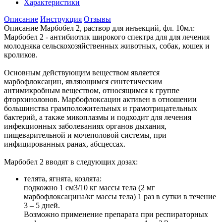
Характеристики
Описание
Инструкция
Отзывы
Описание Марбобел 2, раствор для инъекций, фл. 10мл:
Марбобел 2 - антибиотик широкого спектра для для лечения
молодняка сельскохозяйственных животных, собак, кошек и
кроликов.
Основным действующим веществом является
марбофлоксацин, являющимся синтетическим
антимикробным веществом, относящимся к группе
фторхинолонов. Марбофлоксацин активен в отношении
большинства грамположительных и грамотрицательных
бактерий, а также микоплазмы и подходит для лечения
инфекционных заболеваниях органов дыхания,
пищеварительной и мочеполовой системы, при
инфицированных ранах, абсцессах.
Марбобел 2 вводят в следующих дозах:
телята, ягнята, козлята:
подкожно 1 см3/10 кг массы тела (2 мг
марбофлоксацина/кг массы тела) 1 раз в сутки в течение
3 – 5 дней.
Возможно применение препарата при респираторных