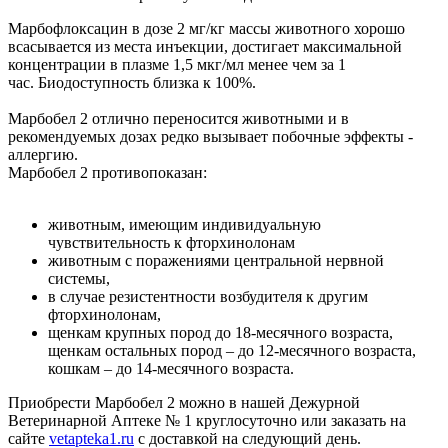
Марбофлоксацин в дозе 2 мг/кг массы животного хорошо
всасывается из места инъекции, достигает максимальной
концентрации в плазме 1,5 мкг/мл менее чем за 1
час. Биодоступность близка к 100%.
Марбобел 2 отлично переносится животными и в
рекомендуемых дозах редко вызывает побочные эффекты -
аллергию.
Марбобел 2 противопоказан:
животным, имеющим индивидуальную
чувствительность к фторхинолонам
животным с поражениями центральной нервной
системы,
в случае резистентности возбудителя к другим
фторхинолонам,
щенкам крупных пород до 18-месячного возраста,
щенкам остальных пород – до 12-месячного возраста,
кошкам – до 14-месячного возраста.
Приобрести Марбобел 2 можно в нашей Дежурной
Ветеринарной Аптеке № 1 круглосуточно или заказать на
сайте
vetapteka1.ru
с доставкой на следующий день.