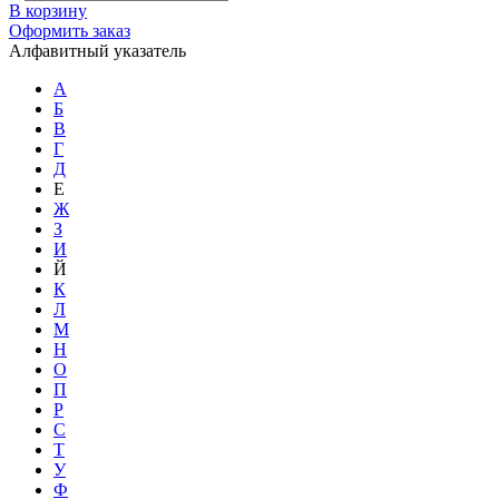
В корзину
Оформить заказ
Алфавитный указатель
А
Б
В
Г
Д
Е
Ж
З
И
Й
К
Л
М
Н
О
П
Р
С
Т
У
Ф