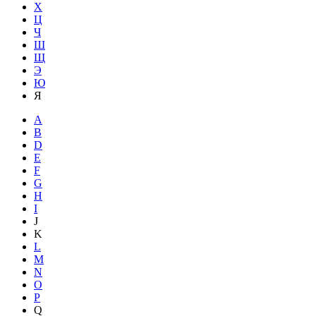
Х
Ц
Ч
Ш
Щ
Э
Ю
Я
A
B
D
E
F
G
H
I
J
K
L
M
N
O
P
Q