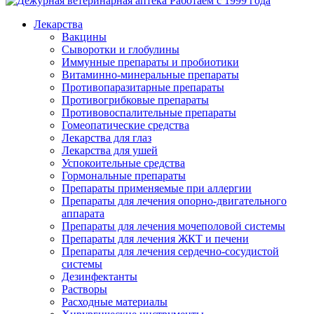
Работаем с 1999 года
Лекарства
Вакцины
Сыворотки и глобулины
Иммунные препараты и пробиотики
Витаминно-минеральные препараты
Противопаразитарные препараты
Противогрибковые препараты
Противовоспалительные препараты
Гомеопатические средства
Лекарства для глаз
Лекарства для ушей
Успокоительные средства
Гормональные препараты
Препараты применяемые при аллергии
Препараты для лечения опорно-двигательного
аппарата
Препараты для лечения мочеполовой системы
Препараты для лечения ЖКТ и печени
Препараты для лечения сердечно-сосудистой
системы
Дезинфектанты
Растворы
Расходные материалы