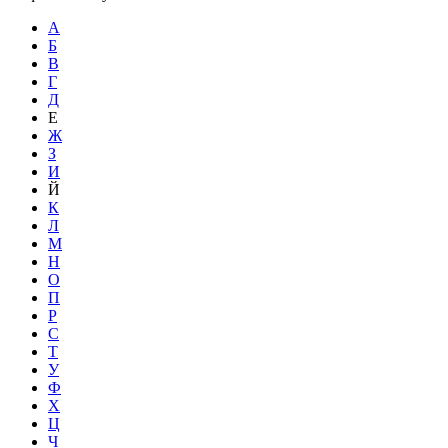
А
Б
В
Г
Д
Е
Ж
З
И
Й
К
Л
М
Н
О
П
Р
С
Т
У
Ф
Х
Ц
Ч