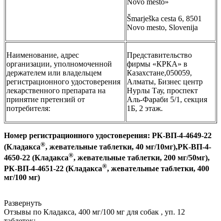
Novo mesto»
Šmarješka cesta 6, 8501
Novo mesto, Slovenija
Наименование, адрес
Представительство
организации, уполномоченной
фирмы «КРКА» в
держателем или владельцем
Казахстане,050059,
регистрационного удостоверения
Алматы, Бизнес центр
лекарственного препарата на
Нурлы Тау, проспект
принятие претензий от
Аль-Фараби 5/1, секция
потребителя:
1Б, 2 этаж.
Номер регистрационного удостоверения: РК-ВП-4-4649-22
®
(Кладакса
, жевательные таблетки, 40 мг/10мг),РК-ВП-4-
®
4650-22 (Кладакса
, жевательные таблетки, 200 мг/50мг),
®
РК-ВП-4-4651-22 (Кладакса
, жевательные таблетки, 400
мг/100 мг)
Развернуть
Отзывы по Кладакса, 400 мг/100 мг для собак , уп. 12
таблеток: