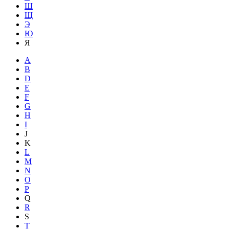
Ш
Щ
Э
Ю
Я
A
B
D
E
F
G
H
I
J
K
L
M
N
O
P
Q
R
S
T