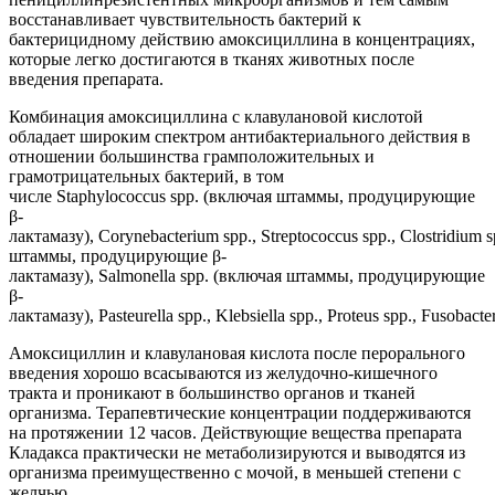
восстанавливает чувствительность бактерий к
бактерицидному действию амоксициллина в концентрациях,
которые легко достигаются в тканях животных после
введения препарата.
Комбинация амоксициллина с клавулановой кислотой
обладает широким спектром антибактериального действия в
отношении большинства грамположительных и
грамотрицательных бактерий, в том
числе Staphylococcus spp. (включая штаммы, продуцирующие
β-
лактамазу), Corynebacterium spp., Streptococcus spp., Clostridium s
штаммы, продуцирующие β-
лактамазу), Salmonella spp. (включая штаммы, продуцирующие
β-
лактамазу), Pasteurella spp., Klebsiella spp., Proteus spp., Fusoba
Амоксициллин и клавулановая кислота после перорального
введения хорошо всасываются из желудочно-кишечного
тракта и проникают в большинство органов и тканей
организма. Терапевтические концентрации поддерживаются
на протяжении 12 часов. Действующие вещества препарата
Кладакса практически не метаболизируются и выводятся из
организма преимущественно с мочой, в меньшей степени с
желчью.