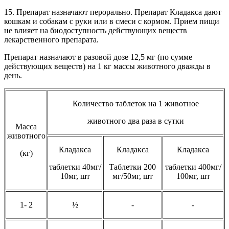
15. Препарат назначают перорально. Препарат Кладакса дают
кошкам и собакам с руки или в смеси с кормом. Прием пищи
не влияет на биодоступность действующих веществ
лекарственного препарата.
Препарат назначают в разовой дозе 12,5 мг (по сумме
действующих веществ) на 1 кг массы животного дважды в
день.
Количество таблеток на 1 животное
животного два раза в сутки
Масса
животного
Кладакса
Кладакса
Кладакса
(кг)
таблетки 40мг/
Таблетки 200
таблетки 400мг/
10мг, шт
мг/50мг, шт
100мг, шт
1- 2
½
-
-