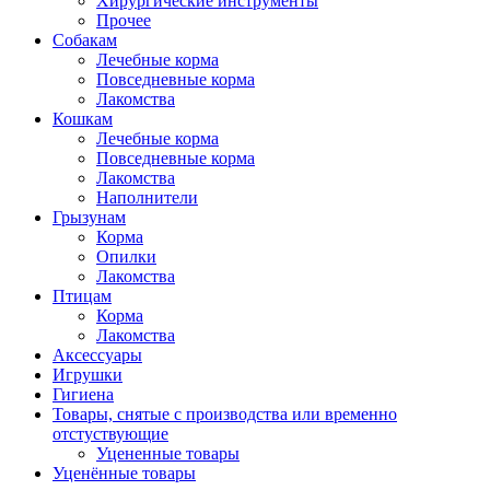
Хирургические инструменты
Прочее
Собакам
Лечебные корма
Повседневные корма
Лакомства
Кошкам
Лечебные корма
Повседневные корма
Лакомства
Наполнители
Грызунам
Корма
Опилки
Лакомства
Птицам
Корма
Лакомства
Аксессуары
Игрушки
Гигиена
Товары, снятые с производства или временно
отстуствующие
Уцененные товары
Уценённые товары