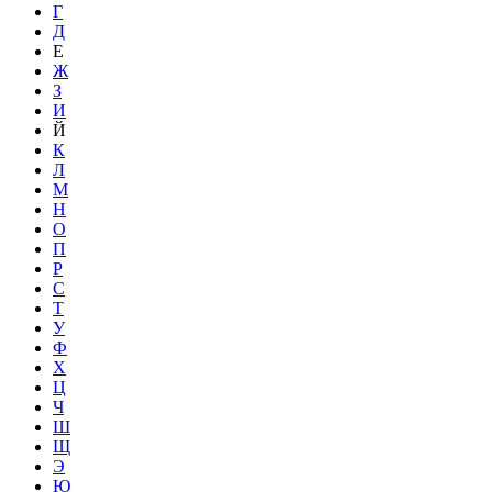
Г
Д
Е
Ж
З
И
Й
К
Л
М
Н
О
П
Р
С
Т
У
Ф
Х
Ц
Ч
Ш
Щ
Э
Ю