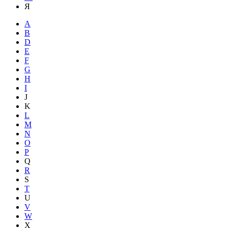
Я
A
B
D
E
F
G
H
I
J
K
L
M
N
O
P
Q
R
S
T
U
V
W
X