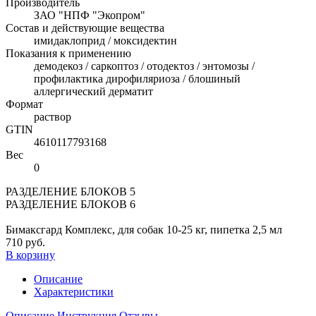
Производитель
ЗАО "НПФ "Экопром"
Состав и действующие вещества
имидаклоприд / моксидектин
Показания к применению
демодекоз / саркоптоз / отодектоз / энтомозы /
профилактика дирофиляриоза / блошиный
аллергический дерматит
Формат
раствор
GTIN
4610117793168
Вес
0
РАЗДЕЛЕНИЕ БЛОКОВ 5
РАЗДЕЛЕНИЕ БЛОКОВ 6
Бимаксгард Комплекс, для собак 10-25 кг, пипетка 2,5 мл
710 руб.
В корзину
Описание
Характеристики
Описание
Инструкция
Отзывы