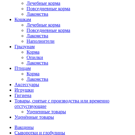
Лечебные корма
Повседневные корма
Лакомства
Кошкам
Лечебные корма
Повседневные корма
Лакомства
Наполнители
Грызунам
Корма
Опилки
Лакомства
Птицам
Корма
Лакомства
Аксессуары
Игрушки
Гигиена
Товары, снятые с производства или временно
отстуствующие
Уцененные товары
Уценённые товары
Вакцины
Сыворотки и глобулины