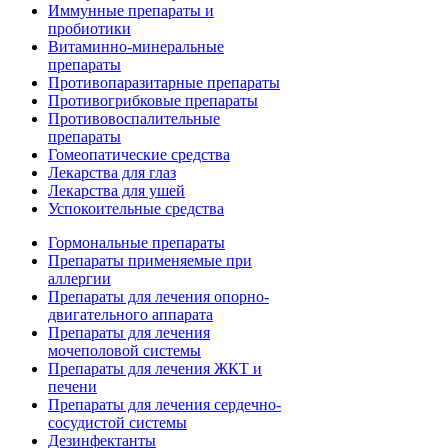
Иммунные препараты и
пробиотики
Витаминно-минеральные
препараты
Противопаразитарные препараты
Противогрибковые препараты
Противовоспалительные
препараты
Гомеопатические средства
Лекарства для глаз
Лекарства для ушей
Успокоительные средства
Гормональные препараты
Препараты применяемые при
аллергии
Препараты для лечения опорно-
двигательного аппарата
Препараты для лечения
мочеполовой системы
Препараты для лечения ЖКТ и
печени
Препараты для лечения сердечно-
сосудистой системы
Дезинфектанты