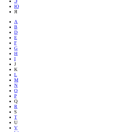
Э
Ю
Я
A
B
D
E
F
G
H
I
J
K
L
M
N
O
P
Q
R
S
T
U
V