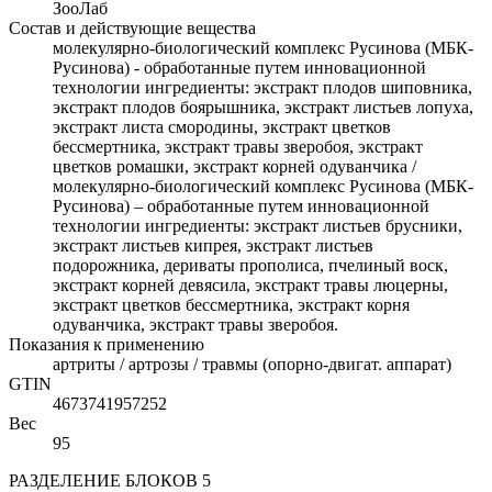
ЗооЛаб
Состав и действующие вещества
молекулярно-биологический комплекс Русинова (МБК-
Русинова) - обработанные путем инновационной
технологии ингредиенты: экстракт плодов шиповника,
экстракт плодов боярышника, экстракт листьев лопуха,
экстракт листа смородины, экстракт цветков
бессмертника, экстракт травы зверобоя, экстракт
цветков ромашки, экстракт корней одуванчика /
молекулярно-биологический комплекс Русинова (МБК-
Русинова) ‒ обработанные путем инновационной
технологии ингредиенты: экстракт листьев брусники,
экстракт листьев кипрея, экстракт листьев
подорожника, дериваты прополиса, пчелиный воск,
экстракт корней девясила, экстракт травы люцерны,
экстракт цветков бессмертника, экстракт корня
одуванчика, экстракт травы зверобоя.
Показания к применению
артриты / артрозы / травмы (опорно-двигат. аппарат)
GTIN
4673741957252
Вес
95
РАЗДЕЛЕНИЕ БЛОКОВ 5