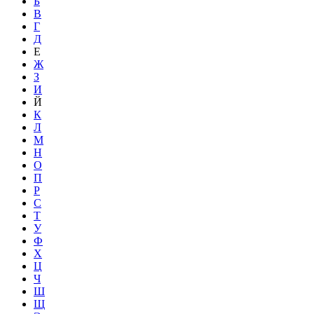
Б
В
Г
Д
Е
Ж
З
И
Й
К
Л
М
Н
О
П
Р
С
Т
У
Ф
Х
Ц
Ч
Ш
Щ