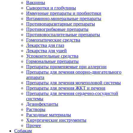
Вакцины
Сыворотки и глобулины
Иммунные препараты и пробиотики
Витаминно-минеральные препараты
Противопаразитарные препараты
Противогрибковые препараты
Противовоспалительные препараты
Гомеопатические средства
Лекарства для глаз
Лекарства для ушей
Успокоительные средства
Гормональные препараты
Препараты применяемые при аллергии
Препараты для лечения опорно-двигательного
аппарата
Препараты для лечения мочеполовой системы
Препараты для лечения ЖКТ и печени
Препараты для лечения сердечно-сосудистой
системы
Дезинфектанты
Растворы
Расходные материалы
Хирургические инструменты
Прочее
Собакам