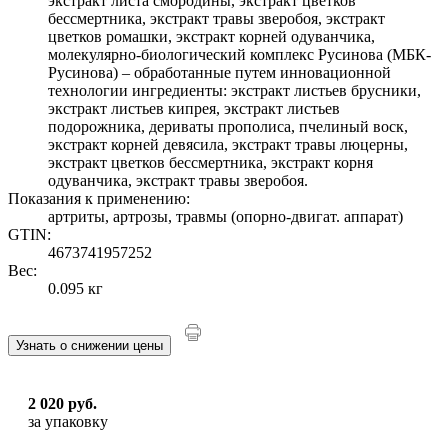
экстракт листа смородины, экстракт цветков
бессмертника, экстракт травы зверобоя, экстракт
цветков ромашки, экстракт корней одуванчика,
молекулярно-биологический комплекс Русинова (МБК-
Русинова) ‒ обработанные путем инновационной
технологии ингредиенты: экстракт листьев брусники,
экстракт листьев кипрея, экстракт листьев
подорожника, дериваты прополиса, пчелиный воск,
экстракт корней девясила, экстракт травы люцерны,
экстракт цветков бессмертника, экстракт корня
одуванчика, экстракт травы зверобоя.
Показания к применению:
артриты, артрозы, травмы (опорно-двигат. аппарат)
GTIN:
4673741957252
Вес:
0.095 кг
Узнать о снижении цены
2 020 руб.
за упаковку