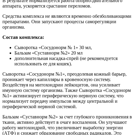
В результате нормализуется работа опорно-двигательного
аппарата, ускоряется срастание переломов.
Средства комплекса не являются временно обезболивающими
препаратами. Они запускают процессы саморегуляции
организма.
Состав комплекса:
Сыворотка «Сосудонорм № 1» 30 мл,
Бальзам «Суставнорм №2» 20 мл
дополнительная насадка-спрей (не рекомендуется
использовать ее для кошек).
Сыворотка «Сосудонорм №1», преодолевая кожный барьер,
проникает через капилляры в кровеносную систему.
Воздействуя на митохондрии лейкоцитов, она усиливает
имунную систему организма. Также Сыворотка «Сосудонорм
№1» активизирует периферическую нервную систему, что
нормализует передачу импульсов между центральной и
периферической нервной системой.
Бальзам «Суставнорм №2» за счет глубокого проникновения в
ткани, активно действует в очаге воспаления. Он улучшают
работу митохондрий, что увеличивает выработку энергии
(АТФ) и снижает образование свободных радикалов. Это