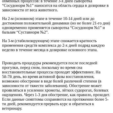
обменных процессов: в течение 3-х дней сыворотка
“Сосудонорм №1” наносится на область сердца в дозировке в
зависимости от веса животного.
На 2-м (основном) этапе в течение 10-14 дней или до
достижения положительной динамики (но не более 21-го дня)
одновременно применяется сыворотка “Сосудонорм №1” и
бальзам “Суставнорм №2”.
На 3-м (стабилизирующем) этапе снижается кратность
применения средств комплекса до 2-х дней подряд каждую
неделю в течение месяца в дозировке основного этапа.
Проводить процедуры рекомендуется после последней
прогулки, перед сном, поскольку во время сна
восстановительные процессы проходят эффективнее. На
5й-7й день, во время активной фазы восстановления,
возможно обострение в виде болей различной степени (в
зависимости от тяжести заболевания). Обострение может
проявляться в усилении хромоты, лёгких судорогах, болевых
ощущениях. Через 1-3 дня обострение, как правило, проходит.
Если данные симптомы сохраняются на протяжении более 5-
ти дней, рекомендуется прервать курс и обратиться к
ветеринару.