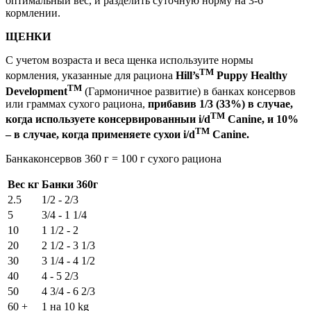
оптимальныи вес, и разделить суточную норму на 3-6
кормлении.
ЩЕНКИ
С учетом возраста и веса щенка используите нормы
TM
кормления, указанные для рациона
Hill’s
Puppy Healthy
TM
Development
(Гармоничное развитие) в банках консервов
или граммах сухого рациона,
прибавив 1/3 (33%) в случае,
TM
когда используете консервированныи i/d
Canine, и 10%
TM
– в случае, когда применяете сухои i/d
Canine.
Банкаконсервов 360 г = 100 г сухого рациона
Вес кг
Банки 360г
2.5
1/2 - 2/3
5
3/4 - 1 1/4
10
1 1/2 - 2
20
2 1/2 - 3 1/3
30
3 1/4 - 4 1/2
40
4 - 5 2/3
50
4 3/4 - 6 2/3
60 +
1 на 10 kg