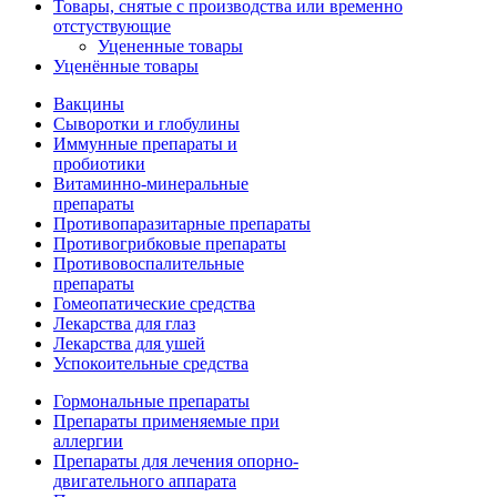
Товары, снятые с производства или временно
отстуствующие
Уцененные товары
Уценённые товары
Вакцины
Сыворотки и глобулины
Иммунные препараты и
пробиотики
Витаминно-минеральные
препараты
Противопаразитарные препараты
Противогрибковые препараты
Противовоспалительные
препараты
Гомеопатические средства
Лекарства для глаз
Лекарства для ушей
Успокоительные средства
Гормональные препараты
Препараты применяемые при
аллергии
Препараты для лечения опорно-
двигательного аппарата