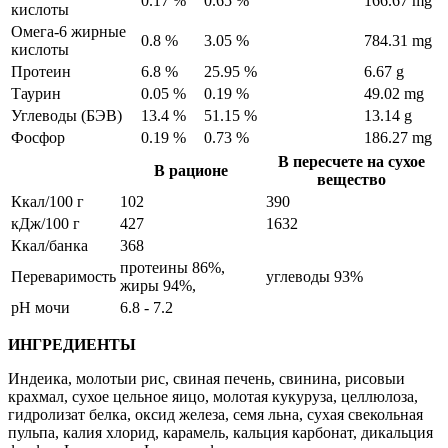
0.17 %
0.65 %
166.67 mg
кислоты
Омега-6 жирные
0.8 %
3.05 %
784.31 mg
кислоты
Протеин
6.8 %
25.95 %
6.67 g
Таурин
0.05 %
0.19 %
49.02 mg
Углеводы (БЭВ)
13.4 %
51.15 %
13.14 g
Фосфор
0.19 %
0.73 %
186.27 mg
В пересчете на сухое
В рационе
вещество
Ккал/100 г
102
390
кДж/100 г
427
1632
Ккал/банка
368
протеины 86%,
Переваримость
углеводы 93%
жиры 94%,
рН мочи
6.8 - 7.2
ИНГРЕДИЕНТЫ
Индеика, молотыи рис, свиная печень, свинина, рисовыи
крахмал, сухое цельное яицо, молотая кукуруза, целлюлоза,
гидролизат белка, оксид железа, семя льна, сухая свекольная
пульпа, калия хлорид, карамель, кальция карбонат, дикальция