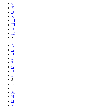
Ф
Х
Ц
Ч
Ш
Щ
Э
Ю
Я
A
B
D
E
F
G
H
I
J
K
L
M
N
O
P