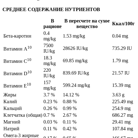
СРЕДНЕЕ СОДЕРЖАНИЕ НУТРИЕНТОВ
В
В пересчете на сухое
Ккал/100г
рационе
вещество
0.4
Бета-каротин
1.53 mg/kg
0.04 mg
mg/kg
7500
10
28626 IU/kg
735.29 IU
Витамин A
IU/kg
18.3
10
69.85 mg/kg
1.79 mg
Витамин C
mg/kg
220
10
839.69 IU/kg
21.57 IU
Витамин D
IU/kg
157
10
599.24 mg/kg
15.39 mg
Витамин E
mg/kg
Жиры
3.7 %
14.12 %
3.63 g
Калий
0.23 %
0.88 %
225.49 mg
Кальций
0.26 %
0.99 %
254.9 mg
Клетчатка (общая)
0.7 %
2.67 %
686.27 mg
Магний
0.03 %
0.11 %
29.41 mg
Натрий
0.11 %
0.42 %
107.84 mg
Омега-3 жирные