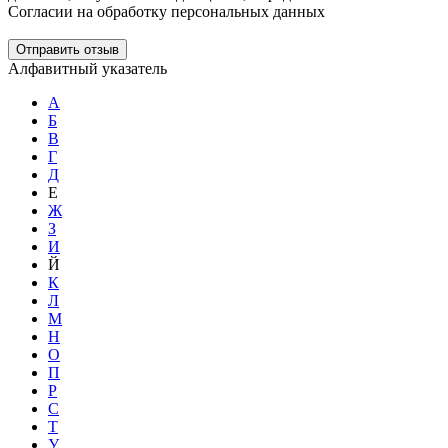
Согласии на обработку персональных данных
Отправить отзыв
Алфавитный указатель
А
Б
В
Г
Д
Е
Ж
З
И
Й
К
Л
М
Н
О
П
Р
С
Т
У