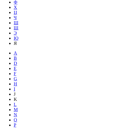
Ф
Х
Ц
Ч
Ш
Щ
Э
Ю
Я
A
B
D
E
F
G
H
I
J
K
L
M
N
O
P