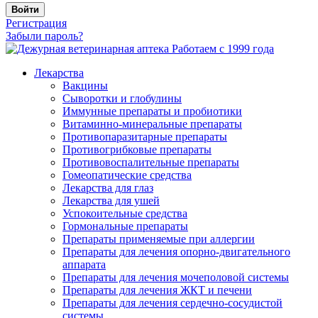
Войти
Регистрация
Забыли пароль?
Работаем с 1999 года
Лекарства
Вакцины
Сыворотки и глобулины
Иммунные препараты и пробиотики
Витаминно-минеральные препараты
Противопаразитарные препараты
Противогрибковые препараты
Противовоспалительные препараты
Гомеопатические средства
Лекарства для глаз
Лекарства для ушей
Успокоительные средства
Гормональные препараты
Препараты применяемые при аллергии
Препараты для лечения опорно-двигательного
аппарата
Препараты для лечения мочеполовой системы
Препараты для лечения ЖКТ и печени
Препараты для лечения сердечно-сосудистой
системы