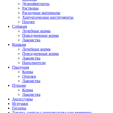
Дезинфектанты
Растворы
Расходные материалы
Хирургические инструменты
Прочее
Собакам
Лечебные корма
Повседневные корма
Лакомства
Кошкам
Лечебные корма
Повседневные корма
Лакомства
Наполнители
Грызунам
Корма
Опилки
Лакомства
Птицам
Корма
Лакомства
Аксессуары
Игрушки
Гигиена
Товары, снятые с производства или временно