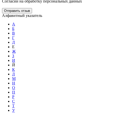
Согласии на обработку персональных данных
Отправить отзыв
Алфавитный указатель
А
Б
В
Г
Д
Е
Ж
З
И
Й
К
Л
М
Н
О
П
Р
С
Т
У