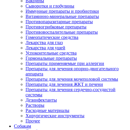
Вакцины
Сыворотки и глобулины
Иммунные препараты и пробиотики
Витаминно-минеральные препараты
Противопаразитарные препараты
Противогрибковые препараты
Противовоспалительные препараты
Гомеопатические средства
Лекарства для глаз
Лекарства для ушей
Успокоительные средства
Гормональные препараты
Препараты применяемые при аллергии
Препараты для лечения опорно-двигательного
аппарата
Препараты для лечения мочеполовой системы
Препараты для лечения ЖКТ и печени
Препараты для лечения сердечно-сосудистой
системы
Дезинфектанты
Растворы
Расходные материалы
Хирургические инструменты
Прочее
Собакам