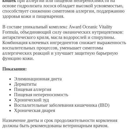
кошек
при аллергии или пищевой непереносимости на
основе гидролизата лосося обладает высокой усвояемостью,
способствует снижению симптомов аллергии, поддержанию
здоровья кожи и пищеварения.
В составе уникальный комплекс Award Oceanic Vitality
Formula, объединяющий силу океанических нутрицевтиков:
антарктического криля, масла водорослей и спирулины.
Комбинация ключевых ингредиентов снижает выраженность
воспалительных процессов, уменьшает симптомы
аллергических реакций и улучшает защитную барьерную
функцию кожи.
Показания:
Элиминационная диета
Дерматиты
Пищевая аллергия
Пищевая непереносимость
Хронический зуд
Воспалительные заболевания кишечника (IBD)
Хроническая диарея
Назначение диеты и срок продолжительности кормления
должны быть рекомендованы ветеринарным врачом.