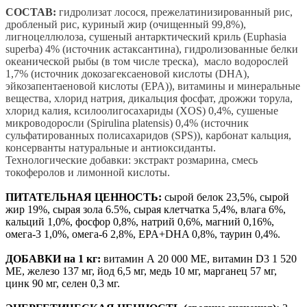
СОСТАВ:
гидролизат лосося, прежелатинизированный рис,
дробленый рис, куриный жир (очищенный 99,8%),
лигноцеллюлоза, сушеный антарктический криль (Euphasia
superba) 4% (источник астаксантина), гидролизованные белки
океанической рыбы (в том числе треска), масло водорослей
1,7% (источник докозагексаеновой кислоты (DHA),
эйкозапентаеновой кислоты (EPA)), витамины и минеральные
вещества, хлорид натрия, дикальция фосфат, дрожжи торула,
хлорид калия, ксилоолигосахариды (XOS) 0,4%, сушеные
микроводоросли (Spirulina platensis) 0,4% (источник
сульфатированных полисахаридов (SPS)), карбонат кальция,
консерванты натуральные и антиоксиданты.
Технологические добавки: экстракт розмарина, смесь
токоферолов и лимонной кислоты.
ПИТАТЕЛЬНАЯ ЦЕННОСТЬ:
сырой белок 23,5%, сырой
жир 19%, сырая зола 6.5%, сырая клетчатка 5,4%, влага 6%,
кальций 1,0%, фосфор 0,8%, натрий 0,6%, магний 0,16%,
омега-3 1,0%, омега-6 2,8%, EPA+DHA 0,8%, таурин 0,4%.
ДОБАВКИ на 1 кг:
витамин А 20 000 МЕ, витамин D3 1 520
МЕ, железо 137 мг, йод 6,5 мг, медь 10 мг, марганец 57 мг,
цинк 90 мг, селен 0,3 мг.