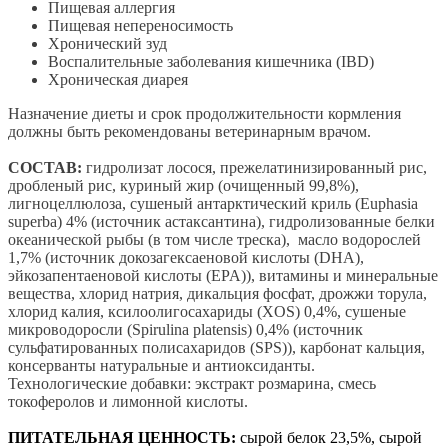
Пищевая аллергия
Пищевая непереносимость
Хронический зуд
Воспалительные заболевания кишечника (IBD)
Хроническая диарея
Назначение диеты и срок продолжительности кормления
должны быть рекомендованы ветеринарным врачом.
СОСТАВ:
гидролизат лосося, прежелатинизированный рис,
дробленый рис, куриный жир (очищенный 99,8%),
лигноцеллюлоза, сушеный антарктический криль (Euphasia
superba) 4% (источник астаксантина), гидролизованные белки
океанической рыбы (в том числе треска), масло водорослей
1,7% (источник докозагексаеновой кислоты (DHA),
эйкозапентаеновой кислоты (EPA)), витамины и минеральные
вещества, хлорид натрия, дикальция фосфат, дрожжи торула,
хлорид калия, ксилоолигосахариды (XOS) 0,4%, сушеные
микроводоросли (Spirulina platensis) 0,4% (источник
сульфатированных полисахаридов (SPS)), карбонат кальция,
консерванты натуральные и антиоксиданты.
Технологические добавки: экстракт розмарина, смесь
токоферолов и лимонной кислоты.
ПИТАТЕЛЬНАЯ ЦЕННОСТЬ:
сырой белок 23,5%, сырой