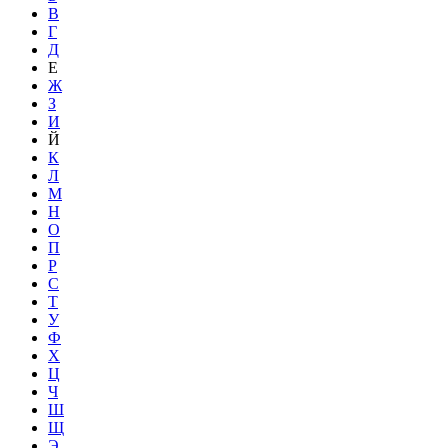
В
Г
Д
Е
Ж
З
И
Й
К
Л
М
Н
О
П
Р
С
Т
У
Ф
Х
Ц
Ч
Ш
Щ
Э