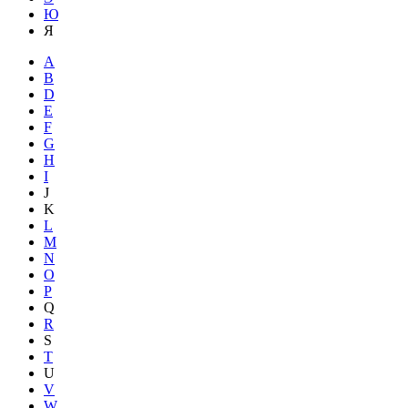
Ю
Я
A
B
D
E
F
G
H
I
J
K
L
M
N
O
P
Q
R
S
T
U
V
W