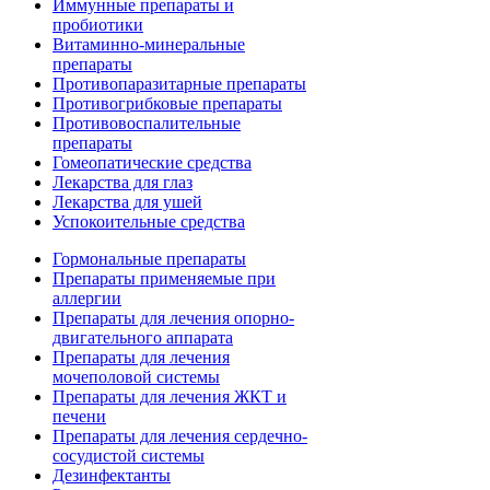
Иммунные препараты и
пробиотики
Витаминно-минеральные
препараты
Противопаразитарные препараты
Противогрибковые препараты
Противовоспалительные
препараты
Гомеопатические средства
Лекарства для глаз
Лекарства для ушей
Успокоительные средства
Гормональные препараты
Препараты применяемые при
аллергии
Препараты для лечения опорно-
двигательного аппарата
Препараты для лечения
мочеполовой системы
Препараты для лечения ЖКТ и
печени
Препараты для лечения сердечно-
сосудистой системы
Дезинфектанты