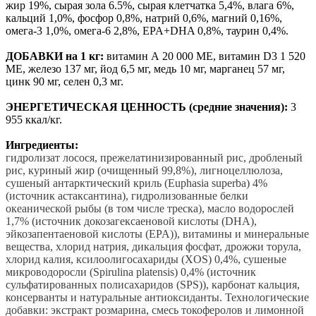
жир 19%, сырая зола 6.5%, сырая клетчатка 5,4%, влага 6%,
кальций 1,0%, фосфор 0,8%, натрий 0,6%, магний 0,16%,
омега-3 1,0%, омега-6 2,8%, EPA+DHA 0,8%, таурин 0,4%.
ДОБАВКИ на 1 кг:
витамин А 20 000 МЕ, витамин D3 1 520
МЕ, железо 137 мг, йод 6,5 мг, медь 10 мг, марганец 57 мг,
цинк 90 мг, селен 0,3 мг.
ЭНЕРГЕТИЧЕСКАЯ ЦЕННОСТЬ (средние значения):
3
955 ккал/кг.
Ингредиенты:
гидролизат лосося, прежелатинизированный рис, дробленый
рис, куриный жир (очищенный 99,8%), лигноцеллюлоза,
сушеный антарктический криль (Euphasia superba) 4%
(источник астаксантина), гидролизованные белки
океанической рыбы (в том числе треска), масло водорослей
1,7% (источник докозагексаеновой кислоты (DHA),
эйкозапентаеновой кислоты (EPA)), витамины и минеральные
вещества, хлорид натрия, дикальция фосфат, дрожжи торула,
хлорид калия, ксилоолигосахариды (XOS) 0,4%, сушеные
микроводоросли (Spirulina platensis) 0,4% (источник
сульфатированных полисахаридов (SPS)), карбонат кальция,
консерванты и натуральные антиоксиданты. Технологические
добавки: экстракт розмарина, смесь токоферолов и лимонной