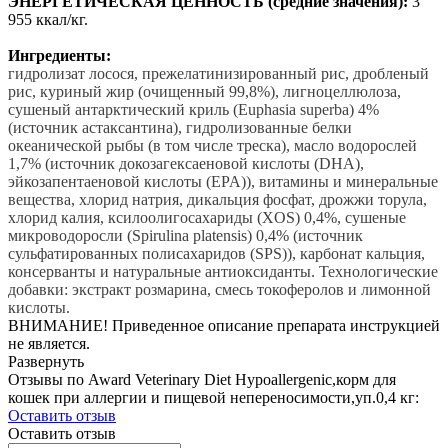
ЭНЕРГЕТИЧЕСКАЯ ЦЕННОСТЬ (средние значения):
3
955 ккал/кг.
Ингредиенты:
гидролизат лосося, прежелатинизированный рис, дробленый
рис, куриный жир (очищенный 99,8%), лигноцеллюлоза,
сушеный антарктический криль (Euphasia superba) 4%
(источник астаксантина), гидролизованные белки
океанической рыбы (в том числе треска), масло водорослей
1,7% (источник докозагексаеновой кислоты (DHA),
эйкозапентаеновой кислоты (EPA)), витамины и минеральные
вещества, хлорид натрия, дикальция фосфат, дрожжи торула,
хлорид калия, ксилоолигосахариды (XOS) 0,4%, сушеные
микроводоросли (Spirulina platensis) 0,4% (источник
сульфатированных полисахаридов (SPS)), карбонат кальция,
консерванты и натуральные антиоксиданты. Технологические
добавки: экстракт розмарина, смесь токоферолов и лимонной
кислоты.
ВНИМАНИЕ! Приведенное описание препарата инструкцией
не является.
Развернуть
Отзывы по Award Veterinary Diet Hypoallergenic,корм для
кошек при аллергии и пищевой непереносимости,уп.0,4 кг:
Оставить отзыв
Оставить отзыв